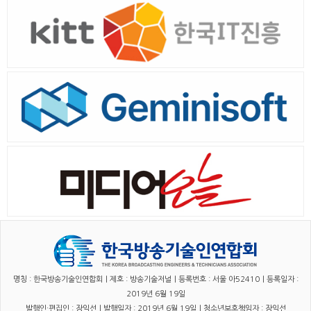
명칭 : 한국방송기술인연합회｜제호 : 방송기술저널｜등록번호 : 서울 아52410｜등록일자 :
2019년 6월 19일
발행인·편집인 : 장익선｜발행일자 : 2019년 6월 19일｜청소년보호책임자 : 장익선