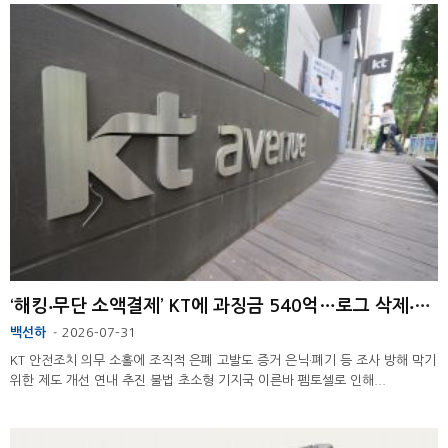
‘해킹‧무단 소액결제’ KT에 과징금 540억…로그 삭제‧거짓 진술
백선하
2026-07-31
-
KT 안전조치 의무 소홀에 조직적 은폐 고발도 증거 은닉·폐기 등 조사 방해 막기
위한 제도 개선 연내 추진 불법 초소형 기지국 이른바 펨토셀로 인해...