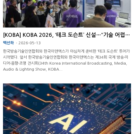
[KOBA] KOBA 2026, ‘테크 도슨트’ 신설…“기술 어렵지 않아” ...
백선하
2026-05-13
-
한국방송기술인연합회와 한국이앤엑스가 야심차게 준비한 ‘테크 도슨트’ 투어가
시작됐다. 앞서 한국방송기술인연합회와 한국이앤엑스는 제34회 국제 방송‧미
디어‧음향‧조명 전시회(34th Korea International Broadcasting, Media,
Audio & Lighting Show, KOBA...