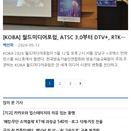
[KOBA] 월드미디어포럼, ATSC 3.0부터 DTV+, RTK까지 ...
백선하
2026-05-12
-
KOBA 2026 월드미디어포럼이 5월 12일 오후 2시 서울 강남구 +코엑스 컨퍼
런스룸 402호에서 열렸다. 한국방송기술인연합회와 방송기술교육원이 주최·주
관하는 KOBA 월드미디어포럼은 전 세계 미디어 시장의 변화를 진단하고...
1
2
3
많이 본 기사
[기고] 카카오와 업스테이지의 이유 있는 동맹
‘해킹‧무단 소액결제’ KT에 과징금 540억…로그 삭제‧거짓 진술
국가 AI 컴퓨팅센터, 해남서 첫 삽…‘AI 고속도로’ 구축 본격화