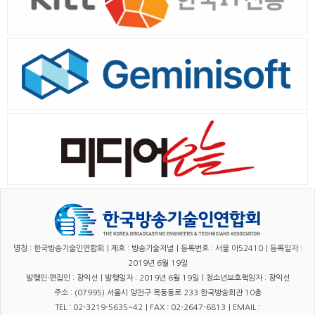
명칭 : 한국방송기술인연합회｜제호 : 방송기술저널｜등록번호 : 서울 아52410｜등록일자 :
2019년 6월 19일
발행인·편집인 : 장익선｜발행일자 : 2019년 6월 19일｜청소년보호책임자 : 장익선
주소 : (07995) 서울시 양천구 목동동로 233 한국방송회관 10층
TEL : 02-3219-5635~42｜FAX : 02-2647-6813｜EMAIL :