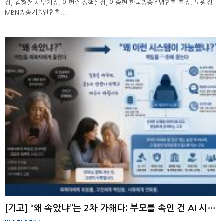
장, 김형철 사무처장, 이헌주 정책실장, 이승현 한국방송조명협회 회장, 노원정
MBN방송기술인협회...
[기고] “왜 속았냐”는 2차 가해다: 부모를 속인 건 AI 시스템이다