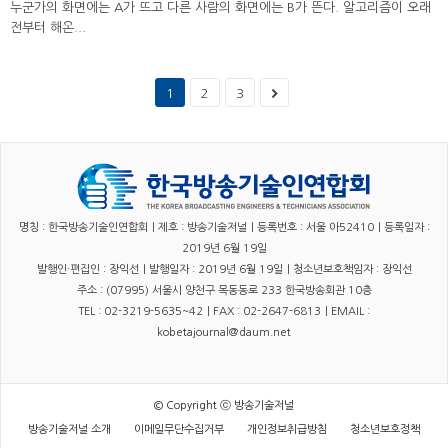
누군가의 화면에는 A가 뜨고 다른 사람의 화면에는 B가 뜬다. 알고리즘이 오래
전부터 해온...
1
2
3
명칭 : 한국방송기술인연합회｜제호 : 방송기술저널｜등록번호 : 서울 아52410｜등록일자 :
2019년 6월 19일
발행인·편집인 : 장익선｜발행일자 : 2019년 6월 19일｜청소년보호책임자 : 장익선
주소 : (07995) 서울시 양천구 목동동로 233 한국방송회관 10층
TEL : 02-3219-5635~42｜FAX : 02-2647-6813｜EMAIL :
kobetajournal@daum.net
© Copyright ⓒ 방송기술저널
방송기술저널 소개
이메일무단수집거부
개인정보취급방침
청소년보호정책