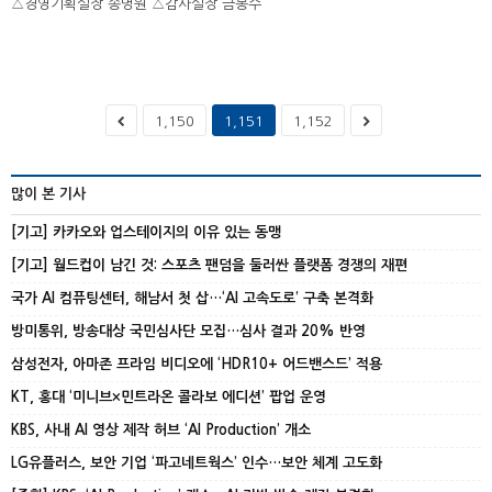
△경영기획실장 송명원 △감사실장 금봉수
1,150
1,151
1,152
많이 본 기사
[기고] 카카오와 업스테이지의 이유 있는 동맹
[기고] 월드컵이 남긴 것: 스포츠 팬덤을 둘러싼 플랫폼 경쟁의 재편
국가 AI 컴퓨팅센터, 해남서 첫 삽…‘AI 고속도로’ 구축 본격화
방미통위, 방송대상 국민심사단 모집…심사 결과 20% 반영
삼성전자, 아마존 프라임 비디오에 ‘HDR10+ 어드밴스드’ 적용
KT, 홍대 ‘미니브×민트라온 콜라보 에디션’ 팝업 운영
KBS, 사내 AI 영상 제작 허브 ‘AI Production’ 개소
LG유플러스, 보안 기업 ‘파고네트웍스’ 인수…보안 체계 고도화