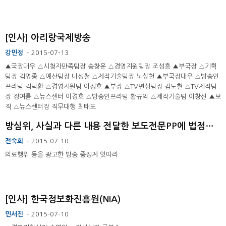
[인사] 아리랑국제방송
강민정
2015-07-13
-
▲국장대우 △시청자만족팀장 송창운 △경영지원팀장 조성흠 ▲부국장 △기획
팀장 김영종 △예산팀장 나성철 △제작기술팀장 노상천 ▲부국장대우 △방송인
프라팀 김덕환 △경영지원팀 이정호 ▲부장 △TV편성팀장 김도현 △TV제작팀
장 정여름 △뉴스센터 이경호 △방송인프라팀 황규익 △제작기술팀 이창신 ▲보
직 △뉴스센터장 직무대행 최태도
방심위, 사실과 다른 내용 전달한 보도전문PP에 법정제재
전숙희
2015-07-10
-
의료행위 등을 광고한 방송 중징계 잇따라
[인사] 한국정보화진흥원(NIA)
민서진
2015-07-10
-