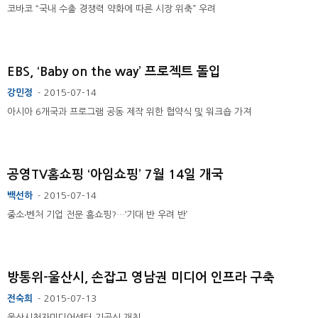
코바코 “국내 수출 경쟁력 약화에 따른 시장 위축” 우려
EBS, ‘Baby on the way’ 프로젝트 돌입
강민정
2015-07-14
-
아시아 6개국과 프로그램 공동 제작 위한 협약식 및 워크숍 가져
공영TV홈쇼핑 ‘아임쇼핑’ 7월 14일 개국
백선하
2015-07-14
-
중소‧벤처 기업 전문 홈쇼핑?…‘기대 반 우려 반’
방통위-울산시, 손잡고 영남권 미디어 인프라 구축
전숙희
2015-07-13
-
울산시청자미디어센터 기공식 개최