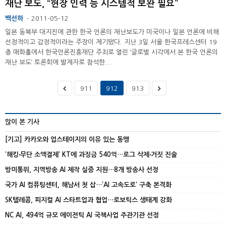
재난 보도, “현장 인력 등 시스템적 보완 필요”
백선하
2011-05-12
-
일본 동북부 대지진에 관한 한국 언론의 재난보도가 미국이나 일본 언론에 비해
선정적이고 감정적이라는 주장이 제기됐다. 지난 3일 서울 한국프레스센터 19
층 매화홀에서 한국언론진흥재단 주최로 열린 ‘글로벌 시각에서 본 한국 언론의
재난 보도’ 토론회에 발제자로 참석한...
911
912
913
많이 본 기사
[기고] 카카오와 업스테이지의 이유 있는 동맹
‘해킹‧무단 소액결제’ KT에 과징금 540억…로그 삭제‧거짓 진술
방미통위, 지역방송 AI 제작 실증 지원…8개 방송사 선정
국가 AI 컴퓨팅센터, 해남서 첫 삽…‘AI 고속도로’ 구축 본격화
SK텔레콤, 피지컬 AI 스타트업과 협업…로보틱스 생태계 강화
NC AI, 494억 규모 에이전틱 AI 국책사업 주관기관 선정