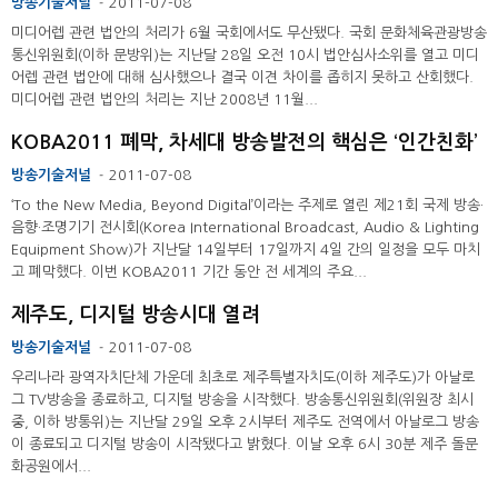
방송기술저널
2011-07-08
-
미디어렙 관련 법안의 처리가 6월 국회에서도 무산됐다. 국회 문화체육관광방송
통신위원회(이하 문방위)는 지난달 28일 오전 10시 법안심사소위를 열고 미디
어렙 관련 법안에 대해 심사했으나 결국 이견 차이를 좁히지 못하고 산회했다.
미디어렙 관련 법안의 처리는 지난 2008년 11월...
KOBA2011 폐막, 차세대 방송발전의 핵심은 ‘인간친화’
방송기술저널
2011-07-08
-
‘To the New Media, Beyond Digital’이라는 주제로 열린 제21회 국제 방송·
음향·조명기기 전시회(Korea International Broadcast, Audio & Lighting
Equipment Show)가 지난달 14일부터 17일까지 4일 간의 일정을 모두 마치
고 폐막했다. 이번 KOBA2011 기간 동안 전 세계의 주요...
제주도, 디지털 방송시대 열려
방송기술저널
2011-07-08
-
우리나라 광역자치단체 가운데 최초로 제주특별자치도(이하 제주도)가 아날로
그 TV방송을 종료하고, 디지털 방송을 시작했다. 방송통신위원회(위원장 최시
중, 이하 방통위)는 지난달 29일 오후 2시부터 제주도 전역에서 아날로그 방송
이 종료되고 디지털 방송이 시작됐다고 밝혔다. 이날 오후 6시 30분 제주 돌문
화공원에서...