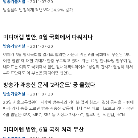
방송기술저널
2011-07-20
-
방송심의 법정제재 작년보다 34.9% 증가
미디어렙 법안, 8월 국회에서 다뤄지나
방송기술저널
2011-07-20
-
여야가 8월 임시국회를 열기로 합의한 가운데 지난 6월 국회에서 무산된 ‘미디
어렙 입법’ 에 대한 기대가 한층 무르익고 있다. 지난 12일 한나라당 황우여 원
내대표는 여의도 국회에서 열린 원내대책회의에서 “상임위 간사가 열심히 해서
부대표단에도 이 부분은(미디어렙 법안)...
방송가 재송신 문제 ‘2라운드’ 공 울렸다
방송기술저널
2011-07-20
-
20일 서울고등법원이 지상파 방송사와 케이블 업계 항소심 결심 공판을 내림에
따라 잠시 숨을 고르던 방송 재송신 갈등이 다시 수면 위로 떠오르고 있다. 작년
9월 법원은 KBS, MBC, SBS 등 지상파 3사가 CJ 헬로비전, 씨앤앰, HCN...
미디어렙 법안, 6월 국회 처리 무산