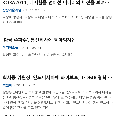
KOBA2011, 디지털을 넘어선 미디어의 비전을 보여주다
방송기술저널
2011-07-08
-
지상파 방송사, 지상파 다채널 서비스‧스마트TV․OHTV 등 다양한 디지털 방송
서비스 선보여
‘황금 주파수’, 통신회사에 팔아먹자?
미디어오늘
2011-05-31
-
최성진 교수 "700㎒ 재배치, 방송 공익성 중시해야"
최시중 위원장, 인도네시아에 와이브로, T-DMB 협력 제안
백선하
2011-05-12
-
방송통신위원회는 최시중 위원장이 지난 2일 인도네시아 자카르타에서 티파툴
셈비링 통신정보기술부 장관을 만나 WiBro, T-DMB, IPTV 등 방송 통신 분야
에서 양국 간 협력방안을 논의했다고 밝혔다. 최근 인도네시아는 통신 인프라 구
축에 많은 관심을 쏟고 있다. 이에...