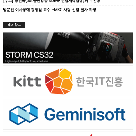
[부고] 장진국(ubc울산방송 보도국 편집제작팀장)씨 부친상
방문진 이사장에 강형철 교수…MBC 사장 선임 절차 확정
배너 광고