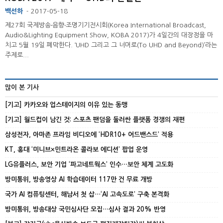
백선하
2017-05-18
-
제27회 국제방송‧음향‧조명기기전시회(Korea International Broadcast,
Audio&Lighting Equipment Show, KOBA 2017)가 4일간의 대장정을 마
치고 5월 19일 폐막한다. ‘UHD 그리고 그 너머로(To UHD and Beyond)’라는
주제로...
많이 본 기사
[기고] 카카오와 업스테이지의 이유 있는 동맹
[기고] 월드컵이 남긴 것: 스포츠 팬덤을 둘러싼 플랫폼 경쟁의 재편
삼성전자, 아마존 프라임 비디오에 ‘HDR10+ 어드밴스드’ 적용
KT, 홍대 ‘미니브×민트라온 콜라보 에디션’ 팝업 운영
LG유플러스, 보안 기업 ‘파고네트웍스’ 인수…보안 체계 고도화
방미통위, 방송영상 AI 학습데이터 117만 건 무료 개방
국가 AI 컴퓨팅센터, 해남서 첫 삽…‘AI 고속도로’ 구축 본격화
방미통위, 방송대상 국민심사단 모집…심사 결과 20% 반영