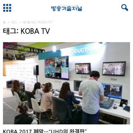
홈
태그
게시물 태그 "KOBA TV"
태그: KOBA TV
KOBA 2017 폐막…“UHD의 완결판”