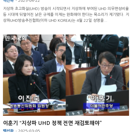
백선하
2025-04-22
-
지상파 초고화질(UHD) 방송이 시작되면서 지상파에 부여된 UHD 의무편성비율
등 시대에 뒤떨어진 낡은 규제를 이제는 완화해야 한다는 목소리가 제기됐다. 지
상파UHD방송추진협회(이하 UHD KOREA)는 4월 22일 성명을...
이훈기 “지상파 UHD 정책 전면 재검토해야”
백선하
2025-03-05
-