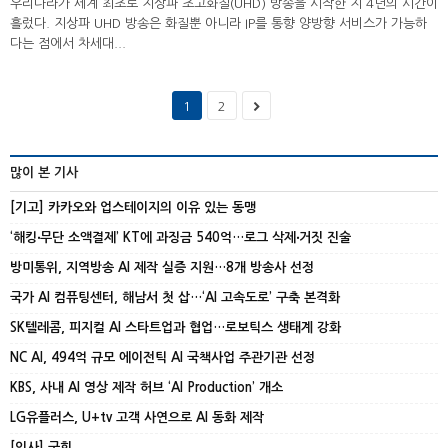
우리나라가 세계 최초로 지상파 초고화질(UHD) 방송을 시작한 지 4년의 시간이
흘렀다. 지상파 UHD 방송은 화질뿐 아니라 IP를 통향 양방향 서비스가 가능하
다는 점에서 차세대...
1
2
많이 본 기사
[기고] 카카오와 업스테이지의 이유 있는 동맹
‘해킹‧무단 소액결제’ KT에 과징금 540억…로그 삭제‧거짓 진술
방미통위, 지역방송 AI 제작 실증 지원…8개 방송사 선정
국가 AI 컴퓨팅센터, 해남서 첫 삽…‘AI 고속도로’ 구축 본격화
SK텔레콤, 피지컬 AI 스타트업과 협업…로보틱스 생태계 강화
NC AI, 494억 규모 에이전틱 AI 국책사업 주관기관 선정
KBS, 사내 AI 영상 제작 허브 ‘AI Production’ 개소
LG유플러스, U+tv 고객 사연으로 AI 동화 제작
[인사] 국회