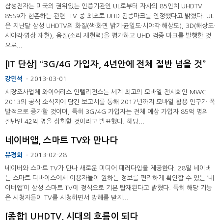
삼성전자는 미국의 권위있는 인증기관인 UL로부터 자사의 85인치 UHDTV
85S9가 현존하는 관련 TV 중 최초로 UHD 검증마크를 인정했다고 밝혔다. UL
은 지난달 삼성 UHDTV의 화질(색·화면 밝기·균일도·시야각·해상도), 3D(해상도·
시야각·영상 재현), 음질(소리 재현력)을 평가하고 UHD 검증 마크를 발행한 것
으로...
[IT 단상] “3G/4G 가입자, 4년안에 전체 절반 넘을 것”
강민석
2013-03-01
-
시장조사업체 와이어리스 인텔리전스는 세계 최고의 모바일 전시회인 MWC
2013의 공식 소식지에 담긴 보고서를 통해 2017년까지 모바일 활용 인구가 폭
발적으로 증가할 것이며, 특히 3G/4G 가입자는 전체 예상 가입자 85억 명의
절반인 42억 명을 상회할 것이라고 발표했다. 해당...
네이버앱, 스마트 TV와 만나다
유정희
2013-02-28
-
네이버와 스마트 TV가 만나 새로운 미디어 패러다임을 제공한다. 28일 네이버
는 스마트 디바이스에서 이용자들이 원하는 정보를 편리하게 확인할 수 있는 ‘네
이버앱’이 삼성 스마트 TV에 정식으로 기본 탑재된다고 밝혔다. 특히 해당 기능
은 시청자들이 TV를 시청하면서 방해를 받지...
[종합] UHDTV, 시대의 흐름이 되다