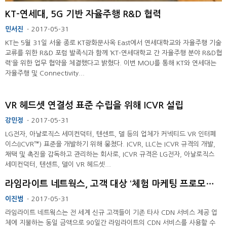
KT-연세대, 5G 기반 자율주행 R&D 협력
민서진
2017-05-31
-
KT는 5월 31일 서울 종로 KT광화문사옥 East에서 연세대학교와 자율주행 기술
교류를 위한 R&D 포럼 발족식과 함께 ‘KT-연세대학교 간 자율주행 분야 R&D협
력‘을 위한 업무 협약을 체결했다고 밝혔다. 이번 MOU를 통해 KT와 연세대는
자율주행 및 Connectivity...
VR 헤드셋 연결성 표준 수립을 위해 ICVR 설립
강민정
2017-05-31
-
LG전자, 아날로직스 세미컨덕터, 텐센트, 델 등의 업체가 커넥티드 VR 인터페
이스(ICVR™) 표준을 개발하기 위해 뭉쳤다. ICVR, LLC는 ICVR 규격의 개발,
채택 및 촉진을 감독하고 관리하는 회사로, ICVR 규격은 LG전자, 아날로직스
세미컨덕터, 텐센트, 델이 VR 헤드셋...
라임라이트 네트웍스, 고객 대상 ‘체험 마케팅 프로모션’ 진행
이진범
2017-05-31
-
라임라이트 네트웍스는 전 세계 신규 고객들이 기존 타사 CDN 서비스 제공 업
체에 지불하는 동일 금액으로 90일간 라임라이트의 CDN 서비스를 사용할 수