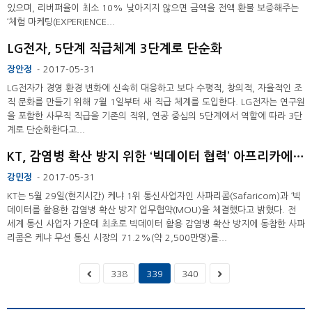
있으며, 리버퍼율이 최소 10% 낮아지지 않으면 금액을 전액 환불 보증해주는
‘체험 마케팅(EXPERIENCE...
LG전자, 5단계 직급체계 3단계로 단순화
장안정
2017-05-31
-
LG전자가 경영 환경 변화에 신속히 대응하고 보다 수평적, 창의적, 자율적인 조
직 문화를 만들기 위해 7월 1일부터 새 직급 체계를 도입한다. LG전자는 연구원
을 포함한 사무직 직급을 기존의 직위, 연공 중심의 5단계에서 역할에 따라 3단
계로 단순화한다고...
KT, 감염병 확산 방지 위한 ‘빅데이터 협력’ 아프리카에서 첫걸음
강민정
2017-05-31
-
KT는 5월 29일(현지시간) 케냐 1위 통신사업자인 사파리콤(Safaricom)과 ‘빅
데이터를 활용한 감염병 확산 방지’ 업무협약(MOU)을 체결했다고 밝혔다. 전
세계 통신 사업자 가운데 최초로 빅데이터 활용 감염병 확산 방지에 동참한 사파
리콤은 케냐 무선 통신 시장의 71.2%(약 2,500만명)를...
338
339
340