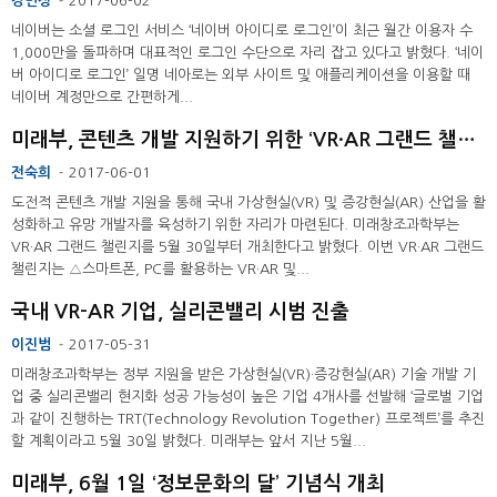
강민정
2017-06-02
-
네이버는 소셜 로그인 서비스 ‘네이버 아이디로 로그인’이 최근 월간 이용자 수
1,000만을 돌파하며 대표적인 로그인 수단으로 자리 잡고 있다고 밝혔다. ‘네이
버 아이디로 로그인’ 일명 네아로는 외부 사이트 및 애플리케이션을 이용할 때
네이버 계정만으로 간편하게...
미래부, 콘텐츠 개발 지원하기 위한 ‘VR·AR 그랜드 챌린지’ 개최 ...
전숙희
2017-06-01
-
도전적 콘텐츠 개발 지원을 통해 국내 가상현실(VR) 및 증강현실(AR) 산업을 활
성화하고 유망 개발자를 육성하기 위한 자리가 마련된다. 미래창조과학부는
VR·AR 그랜드 챌린지를 5월 30일부터 개최한다고 밝혔다. 이번 VR·AR 그랜드
챌린지는 △스마트폰, PC를 활용하는 VR·AR 및...
국내 VR-AR 기업, 실리콘밸리 시범 진출
이진범
2017-05-31
-
미래창조과학부는 정부 지원을 받은 가상현실(VR)·증강현실(AR) 기술 개발 기
업 중 실리콘밸리 현지화 성공 가능성이 높은 기업 4개사를 선발해 ‘글로벌 기업
과 같이 진행하는 TRT(Technology Revolution Together) 프로젝트’를 추진
할 계획이라고 5월 30일 밝혔다. 미래부는 앞서 지난 5월...
미래부, 6월 1일 ‘정보문화의 달’ 기념식 개최