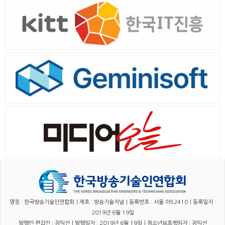
명칭 : 한국방송기술인연합회｜제호 : 방송기술저널｜등록번호 : 서울 아52410｜등록일자 :
2019년 6월 19일
발행인·편집인 : 장익선｜발행일자 : 2019년 6월 19일｜청소년보호책임자 : 장익선