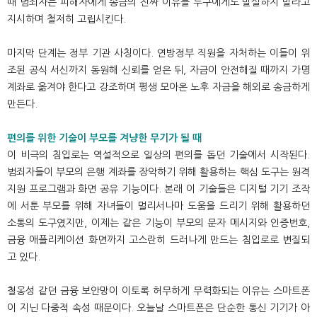
때 범죄자는 피해자에게 송금의 진짜 이유를 누구에게도 발설하지 말라고
지시하며 철저히 고립시킨다.
마지막 단계는 정부 기관 사칭이다. 연방정부 직원을 자처하는 이들이 위
조된 공식 서신까지 동원해 신뢰를 얻은 뒤, 자금이 안전해질 때까지 가명
계좌로 옮겨야 한다고 강조하며 평생 모아온 노후 자금을 해외로 송금하게
만든다.
편의를 위한 기술이 부모를 겨냥한 무기가 될 때
이 비극의 침입로는 역설적으로 일상의 편의를 돕던 기술에서 시작된다.
범죄자들이 부모의 은행 계좌를 장악하기 위해 활용하는 핵심 도구는 원격
지원 프로그램과 화면 공유 기능이다. 본래 이 기술들은 디지털 기기 조작
에 서툰 부모를 위해 자녀들이 멀리서나마 도움을 드리기 위해 활용하던
소통의 도구였지만, 이제는 같은 기능이 부모의 문자 메시지와 인증번호,
금융 애플리케이션 화면까지 고스란히 드러나게 만드는 침입로로 변질되
고 있다.
철옹성 같던 금융 보안망이 이토록 허무하게 무력화되는 이유는 스마트폰
이 지닌 다중적 속성 때문이다. 오늘날 스마트폰은 단순한 통신 기기가 아