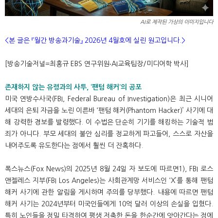
AI로 제작된 가상의 이미지입니다
<본 글은 『월간 방송과기술』 2026년 4월호에 실린 원고입니다.>
[방송기술저널=최홍규 EBS 연구위원‧AI교육팀장/미디어학 박사]
존재하지 않는 유령과의 사투, ‘팬텀 해커’의 공포
미국 연방수사국(FBI, Federal Bureau of Investigation)은 최근 시니어
세대의 은퇴 자금을 노린 이른바 ‘팬텀 해커(Phantom Hacker)’ 사기에 대
해 강력한 경보를 발령했다. 이 수법은 단순히 기기를 해킹하는 기술적 범
죄가 아니다. 부모 세대의 불안 심리를 정교하게 파고들어, 스스로 자산을
내어주도록 유도한다는 점에서 훨씬 더 잔혹하다.
폭스뉴스(Fox News)의 2025년 8월 24일 자 보도에 따르면1), FBI 로스
앤젤레스 지부(FBI Los Angeles)는 사회관계망 서비스인 ‘X’를 통해 팬텀
해커 사기에 관한 알림을 게시하며 주의를 당부했다. 내용에 따르면 팬텀
해커 사기는 2024년부터 미국인들에게 10억 달러 이상의 손실을 입혔다.
특히 노인들을 정밀 타격하여 평생 저축한 돈을 한순간에 앗아간다는 점에