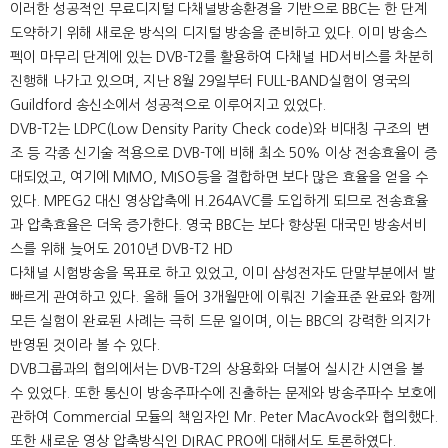
이러한 성공적인 무료디지털 다채널방송환경을 기반으로 BBC는 한 단계
도약하기 위해 새로운 방식의 디지털 방송을 준비하고 있다. 이미 방송스
펙이 마무리 단계에 있는 DVB-T2를 활용하여 다채널 HD서비스를 차분히
진행해 나가고 있으며, 지난 8월 29일부터 FULL-BAND실험이 영국의
Guildford 송신소에서 성공적으로 이루어지고 있었다.
DVB-T2는 LDPC(Low Density Parity Check code)와 비대칭 구조의 변
조 등 각종 신기술 적용으로 DVB-T에 비해 최소 50% 이상 전송효율이 증
대되었고, 여기에 MIMO, MISO등을 결합하면 보다 많은 효율을 얻을 수
있다. MPEG2 대신 영상압축에 H.264AVC를 도입하게 되므로 전송효율
과 압축효율은 더욱 증가한다. 영국 BBC는 보다 향상된 대국민 방송서비
스를 위해 늦어도 2010년 DVB-T2 HD
다채널 시험방송을 목표로 하고 있었고, 이미 삼성전자도 단말부분에서 발
빠르게 관여하고 있다. 올해 들어 3개월만에 이뤄진 기술표준 완료와 함께
모든 실험이 완료된 사례는 극히 드문 일이며, 이는 BBC의 강력한 의지가
반영된 것이라 볼 수 있다.
DVB그룹과의 협의에서는 DVB-T2의 상용화와 더불어 실시간 시연을 볼
수 있었다. 또한 통신이 방송주파수에 진출하는 문제와 방송주파수 보호에
관하여 Commercial 모듈의 책임자인 Mr. Peter MacAvock와 협의했다.
또한 새로운 영상 압축방식인 DIRAC PRO에 대해서도 토론하였다.