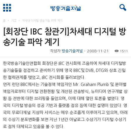
홈
기고
차세대 디지털 방송기술 파악 계기
[회장단 IBC 참관기]차세대 디지털 방
송기술 파악 계기
작성자
방송기술저널
-
2008-11-21
1511
한국방송기술인연합회 회장단은 IBC 전시회에 즈음하여 차세대 디지털방
송기술들을 점검하고 준비하기 위해 영국 BBC및 DVB, DTG와 상호 긴밀
한 협력관계를 맺었고, IBC 전시회를 둘러보았다.
먼저 런던 BBC에서는 기술정책 책임자인 Mr. Graham Plumb 및 분야별
책임자로부터 디지털 전환현황 및 개선된 전송방식, 뉴미디어 연구개발 상
황 등 전반에 대한 브리핑을 들었으며, 이에 대해 열띤 토론을 벌였다. 영
국의 디지털 방송의 성공 기반과 플랫폼 점유 등에 대한 설명이 있었다. 영
국의 무료다채널 지상파 서비스는 매우 순조롭게 이루어지고 있으며, 아래
의 수상기 분포변화를 보면 지난 1년간 아날로그 수상기가 디지털 수상기
로 점차 대체되고 있음을 볼 수 있다.