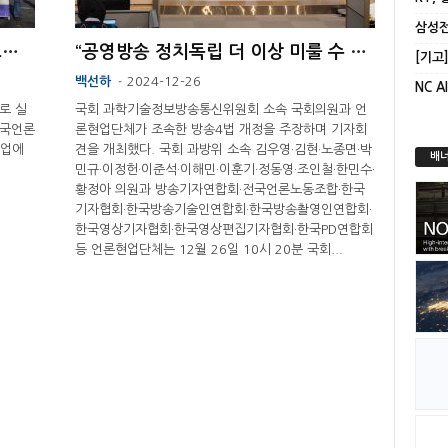
언론현업단체 “YTN 정상화 필수 조건은 유진그룹 퇴출” ...
“공영방송 정치독립 더 이상 미룰 수 없다” ...
백선하
2024-12-26
-
로 실
국회 과학기술정보방송통신위원회 소속 국회의원과 언
전국언론
론현업단체가 조속한 방송4법 개정을 주장하며 기자회
파업에
견을 개최했다. 국회 과방위 소속 김우영·김현·노종면·박
배너
민규·이정헌·이준석·이해민·이훈기·정동영·조인철·한민수·
황정아 의원과 방송기자연합회·전국언론노동조합·한국
기자협회·한국방송기술인연합회·한국방송촬영인연합회·
한국영상기자협회·한국영상편집기자협회·한국PD연합회
등 언론현업단체는 12월 26일 10시 20분 국회...