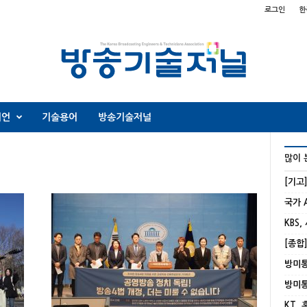
로그인
한
니언
기술용어
방송기술저널
많이 
[기고
KBS,
KT,