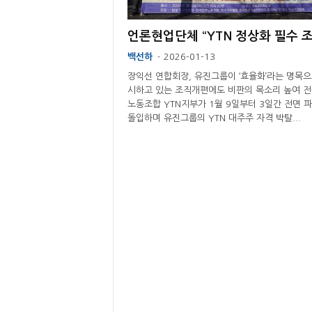
백선하
2026-01-13
-
장익선 연합회장, 유진그룹이 ‘효율화’라는 명목으
시하고 있는 조직개편에도 비판의 목소리 높여 
노동조합 YTN지부가 1월 9일부터 3일간 전면 
돌입하며 유진그룹의 YTN 대주주 자격 박탈...