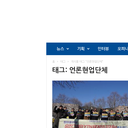
뉴스
기획
인터뷰
오피
홈
태그
게시물 태그 "언론현업단체"
태그: 언론현업단체