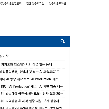
국방송기술인연합회
월간 방송과기술
방송기술교육원
본 기사
] 카카오와 업스테이지의 이유 있는 동맹
국가 AI 컴퓨팅센터, 해남서 첫 삽…‘AI 고속도로’ 구축 본격화
 사내 AI 영상 제작 허브 ‘AI Production’ 개소
[종합] KBS, ‘AI Production’ 개소…AI 기반 방송 제작 본격화
방미통위, 방송대상 국민심사단 모집…심사 결과 20% 반영
방미통위, 지역방송 AI 제작 실증 지원…8개 방송사 선정
 홍대 ‘미니브×민트라온 콜라보 에디션’ 팝업 운영