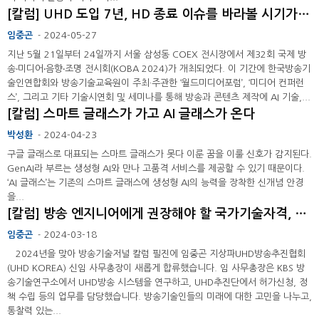
[칼럼] UHD 도입 7년, HD 종료 이슈를 바라볼 시기가 되었다 ...
임중곤
2024-05-27
-
지난 5월 21일부터 24일까지 서울 삼성동 COEX 전시장에서 제32회 국제 방
송‧미디어‧음향‧조명 전시회(KOBA 2024)가 개최되었다. 이 기간에 한국방송기
술인연합회와 방송기술교육원이 주최·주관한 ‘월드미디어포럼’, ‘미디어 컨퍼런
스’, 그리고 기타 기술시연회 및 세미나를 통해 방송과 콘텐츠 제작에 AI 기술,...
[칼럼] 스마트 글래스가 가고 AI 글래스가 온다
박성환
2024-04-23
-
구글 글래스로 대표되는 스마트 글래스가 못다 이룬 꿈을 이룰 신호가 감지된다.
GenAI라 부르는 생성형 AI와 만나 고품격 서비스를 제공할 수 있기 때문이다.
‘AI 글래스’는 기존의 스마트 글래스에 생성형 AI의 능력을 장착한 신개념 안경
을...
[칼럼] 방송 엔지니어에게 권장해야 할 국가기술자격, 전기기사
임중곤
2024-03-18
-
2024년을 맞아 방송기술저널 칼럼 필진에 임중곤 지상파UHD방송추진협회
(UHD KOREA) 신임 사무총장이 새롭게 합류했습니다. 임 사무총장은 KBS 방
송기술연구소에서 UHD방송 시스템을 연구하고, UHD추진단에서 허가신청, 정
책 수립 등의 업무를 담당했습니다. 방송기술인들의 미래에 대한 고민을 나누고,
통찰력 있는...