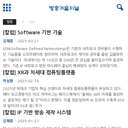
칼럼
홈
칼럼
[칼럼] Software 기반 기술
김해중
2025-03-21
-
SDN(Software Defined Networking)은 기존의 네트워크 장비들이 수행하
던 기능들을 소프트웨어로 정의하여, 네트워크의 제어와 관리를 중앙 집중화하
는 기술이다. 국내에서는 약 10년전 쯤 SDN은 큰 관심을 불러일으키며 등장하
였다. 기존 IP 네트워크 망은 하드웨어 중심의 폐쇄망의 성격이 강하였기에,...
[칼럼] XR과 차세대 컴퓨팅플랫폼
박성환
2025-02-19
-
2025년 빅테크 기업의 핵심 전쟁터로 차세대 컴퓨팅플랫폼이 부상하고 있다.
메타 최고경영자인 마크 저커버그는 페이스북에서 “올해는 AI의 미래를 형성하
는 결정적인 해가 될 것”이라고 밝혔다. 이를 뒷받침하며 AI 인프라 구축에 650
억 달러(약 93조 원) 투자...
[칼럼] IP 기반 방송 제작 시스템
김해중
2025-01-27
-