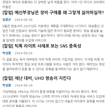
콘텐츠 제작과 유통에도 더 강력한 날개 역할을 한다. 이미 1인 미디어 크리에이
터들은...
[칼럼] 예산부장님은 장비 구매를 왜 그렇게 싫어하실까?
임중곤
2024-09-30
-
9월은 방송사의 2025년도 자본예산 계획을 구체화하는 시기이다. 방송통신 산
업은 다른 산업보다 장비와 기술에 많은 투자가 필요한 분야다. 방송 품질을 높
이기 위해서는 고성능 장비가 필수적이다. 엔지니어링 부서는 당연히 최신 기술
을 탑재한 장비를 도입해 서비스의...
[칼럼] 틱톡 라이트 사례로 보는 SNS 중독성
박성환
2024-08-26
-
이 글을 읽는 독자 대부분은 이미 틱톡 라이트 가입자일 것이다. 이처럼 틱톡 라
이트의 파격적인 현금 보상 프로그램을 모르는 사람은 거의 없다. 재미있는 영상
을 골라보면서 돈을 벌 수 있다는 유혹을 떨쳐버리기는 쉽지 않기 때문이다....
[칼럼] 재난 대비, UHD 방송이 지킨다
박성환
2024-06-24
-
지상파방송 서비스는 미디어 환경 변화를 이끌어가는 하나의 축이다. 특히
2010년부터 지상파 방송사는 스마트 미디어 시대의 차세대 방송 서비스 도입에
대한 준비를 서둘렀다. 이 시기는 스티브 잡스가 내놓은 아이폰이 문화를 바꾸면
서 미디어 활용과 서비스의...