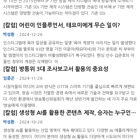
약 10년 전 2015년부터 IP 기반 방송 제작 시스템이 국내 방송계에 소개되기
시작하였다. 기존 SDI 기반 제작 시스템은 단방향 전송인 데 비해 IP 기반 제작
시스템은 양방향 전송이 가능하다는 차이점이 있다. 기존 SDI...
[칼럼] 어린이 인플루언서, 태요미에게 무슨 일이?
박성환
2024-12-26
-
인스타그램에 육아 일상을 공유하는 일명 ‘육아 계정’이 사라지는 일이 발생했다.
인스타그램 팔로워 93만 명을 가진 이윤아(태요미네)와 가수 문희준 씨 부부의
딸 잼잼이의 인스타그램이 비활성화됐다가 복구되었다. 펜싱 선수 김준호의 아
들인 정우의 계정은 삭제됐다. 이...
[칼럼] 방통위 3대 조사보고서 활용의 중요성
임중곤
2024-11-26
-
시청자들의 미디어 소비 방식은 OTT와 스마트 기기를 중심으로 빠르게 재편되
고 있으며, 방송 시장은 치열한 경쟁 속에서 새로운 기술과 전략을 요구받고 있
다. 이런 환경에서 방송통신위원회가 매년 상반기에 발간하는 세 가지 주요 자료
‘방송매체 이용행태...
[칼럼] 생성형 AI를 활용한 콘텐츠 제작, 승자는 누구인가?
박성환
2024-10-28
-
생성형 AI를 활용하는 산업 영역이 계속 확대되고 있다. 다양한 AI 애플리케이션
이 등장한 것이다. 미디어 분야의 생성형 AI 활용도 다양하게 시도되어 미디어