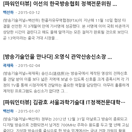
[파워인터뷰] 이선의 한국방송협회 정책전문위원 ...
백선하
2015-03-12
-
(방송기술저널=백선하) 한중자유무역협정(FTA)이 지난해 11월 10일 협상 타
결을 선언한 지 3개월여 만에 가서명에 성공했다. 본 서명에 이어 국회 비준까지
상당한 시간이 걸린다고 해도 올해 말까지는 모든 절차가 완료될 것으로 보인다.
곧 13억이라는 중국 거대 시장을...
[방송기술인을 만나다] 오영식 관악산송신소장 ...
곽재옥
2015-02-04
-
(방송기술저널=곽재옥) 송신소(送信所)는 방송국에서 제작된 영상의 전파신호
를 전달 받아 이를 보다 넓은 지역에 보낼 수 있도록 신호를 크게 증폭시켜 각 가
정의 TV를 통해 시청자에게 전달하는 중요한 역할을 담당한다. 아무리 훌륭하게
제작된 프로그램도 송신소가 없다면 그...
[파워인터뷰] 김광호 서울과학기술대 IT정책전문대학원 교수 ...
백선하
2015-01-07
-
(방송기술저널=백선하) 정부는 2012년 12월 31일 아날로그 방송이 종료되고
디지털 방송으로 전환되면서 남겨진 700MHz 주파수 용도를 두고 몇 년째 고심
중이다. 지상파 방송사를 중심으로 한 방송 업계에서는 국내 전파 자원의 활용