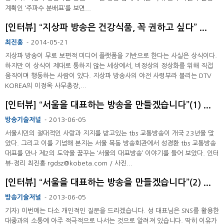
계획인 ‘주파수 분배표’를 보면...
[인터뷰] “지상파 방송은 건강식품, 꼭 권하고 싶다” ...
최진홍
2014-05-21
-
지상파 방송이 무료 보편적 미디어 플랫폼을 기반으로 한다는 사실은 상식이다.
하지만 이 상식이 제대로 통하지 않는 세상에서, 비정상의 정상화를 위해 직접
움직이며 행동하는 사람이 있다. 지상파 방송사의 야전 사령부라 불리는 DTV
KOREA의 이정옥 사무총장,...
[인터뷰] “서울을 대표하는 방송을 만들겠습니다”(1) ...
방송기술저널
2013-06-05
-
서울시민의 절대적인 사랑과 지지를 받고있는 tbs 교통방송이 개국 23년을 맞
았다. 그리고 이를 기념해 본지는 서울 목동 방송회관에서 성경환 tbs 교통방송
대표를 만나 제2의 도약을 꿈꾸는 ‘서울의 대표방송’ 이야기를 들어 보았다. 인터
뷰-정리 최진홍 rgdsz@kobeta.com / 사진...
[인터뷰] “서울을 대표하는 방송을 만들겠습니다”(2) ...
방송기술저널
2013-06-05
-
기자) 이번에는 다소 개인적인 질문을 드리겠습니다. 성 대표님은 SNS를 활용한
대중과의 소통에 아주 적극적으로 나서는 것으로 알려져 있습니다. 딱히 이유가