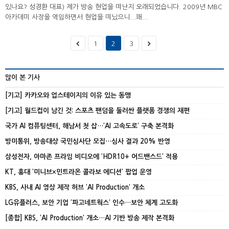
있나요? 성경환 대표) 제가 방송 현업을 떠난지 오래되었습니다. 2009년 MBC
아카데미 사장을 역임하면서 현업을 떠났으니...꽤...
1
2
3
많이 본 기사
[기고] 카카오와 업스테이지의 이유 있는 동맹
[기고] 월드컵이 남긴 것: 스포츠 팬덤을 둘러싼 플랫폼 경쟁의 재편
국가 AI 컴퓨팅센터, 해남서 첫 삽…‘AI 고속도로’ 구축 본격화
방미통위, 방송대상 국민심사단 모집…심사 결과 20% 반영
삼성전자, 아마존 프라임 비디오에 ‘HDR10+ 어드밴스드’ 적용
KT, 홍대 ‘미니브×민트라온 콜라보 에디션’ 팝업 운영
KBS, 사내 AI 영상 제작 허브 ‘AI Production’ 개소
LG유플러스, 보안 기업 ‘파고네트웍스’ 인수…보안 체계 고도화
[종합] KBS, ‘AI Production’ 개소…AI 기반 방송 제작 본격화