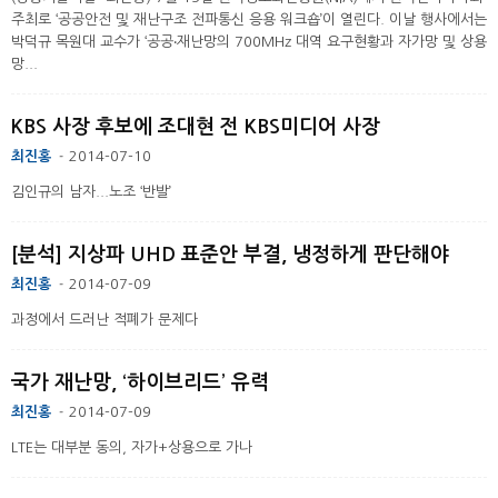
주최로 ‘공공안전 및 재난구조 전파통신 응용 워크숍’이 열린다. 이날 행사에서는
박덕규 목원대 교수가 ‘공공‧재난망의 700MHz 대역 요구현황과 자가망 및 상용
망...
KBS 사장 후보에 조대현 전 KBS미디어 사장
최진홍
2014-07-10
-
김인규의 남자...노조 ‘반발’
[분석] 지상파 UHD 표준안 부결, 냉정하게 판단해야
최진홍
2014-07-09
-
과정에서 드러난 적폐가 문제다
국가 재난망, ‘하이브리드’ 유력
최진홍
2014-07-09
-
LTE는 대부분 동의, 자가+상용으로 가나