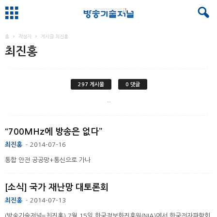
홈
작성자
게시글 최진홍
최진홍
297 게시물
0 댓글
..
“700MHz에 방송은 없다”
최진홍
2014-07-16
-
통합 안전 공공망+통신으로 가나
[소식] 국가 재난망 대토론회
최진홍
2014-07-13
-
(방송기술저널=최진홍) 7월 15일 한국정보화진흥원(NIA)에서 한국전자파학회