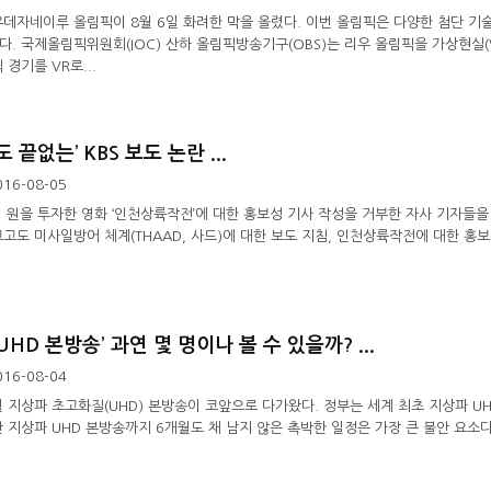
우데자네이루 올림픽이 8월 6일 화려한 막을 올렸다. 이번 올림픽은 다양한 첨단 
다. 국제올림픽위원회(IOC) 산하 올림픽방송기구(OBS)는 리우 올림픽을 가상현실(V
 경기를 VR로...
 끝없는’ KBS 보도 논란 ...
016-08-05
0억 원을 투자한 영화 ‘인천상륙작전’에 대한 홍보성 기사 작성을 거부한 자사 기자들을
고도 미사일방어 체계(THAAD, 사드)에 대한 보도 지침, 인천상륙작전에 대한 홍보 
UHD 본방송’ 과연 몇 명이나 볼 수 있을까? ...
016-08-04
2월 지상파 초고화질(UHD) 본방송이 코앞으로 다가왔다. 정부는 세계 최초 지상파 U
 지상파 UHD 본방송까지 6개월도 채 남지 않은 촉박한 일정은 가장 큰 불안 요소다.