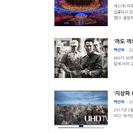
제31회 리
집중되고 있
혔다. 올림픽
‘까도 까도
백선하
2
-
KBS가 3
입에 이어 고
‘지상파 
백선하
2
-
2017년 
이다. 하지만