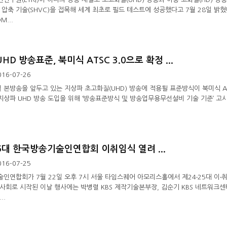
 압축 기술(SHVC)을 접목해 세계 최초로 필드 테스트에 성공했다고 7월 28일 밝
M...
HD 방송표준, 북미식 ATSC 3.0으로 확정 ...
016-07-26
2월 본방송을 앞두고 있는 지상파 초고화질(UHD) 방송에 적용될 표준방식이 북미식 A
 지상파 UHD 방송 도입을 위해 ‘방송표준방식 및 방송업무용무선설비 기술 기준’ 고
5대 한국방송기술인연합회 이취임식 열려 ...
016-07-25
인연합회가 7월 22일 오후 7시 서울 타임스퀘어 아모리스홀에서 제24‧25대 이‧취
사회로 시작된 이날 행사에는 박병렬 KBS 제작기술본부장, 김순기 KBS 네트워크센
..