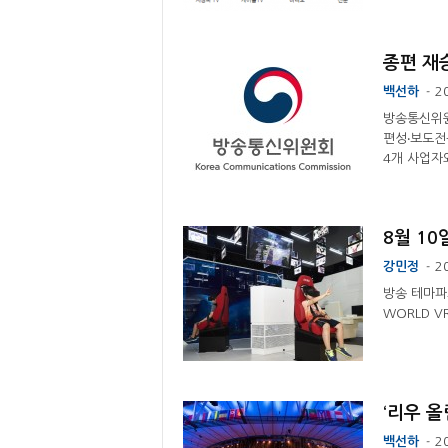
종편 재승
백선하
2
-
방송통신위원
편성‧보도전
4개 사업자와
8월 10일
강민정
2
-
방송 테마파크
WORLD V
‘리우 올
백선하
2
-