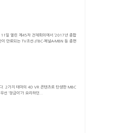
일 열린 제45차 전체회의에서 ‘2017년 종합
 만료되는 TV조선‧JTBC‧채널A‧MBN 등 종편
. 2가지 테마의 4D VR 콘텐츠로 탄생한 MBC
우선 ‘장금이’가 요리하던...