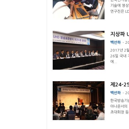
기술에 영상
연구진은 LD
지상파 U
백선하
2
-
2017년 
26일 국내
에...
제24-2
백선하
2
-
한국방송기술
아나운서의 
초대회장 등.