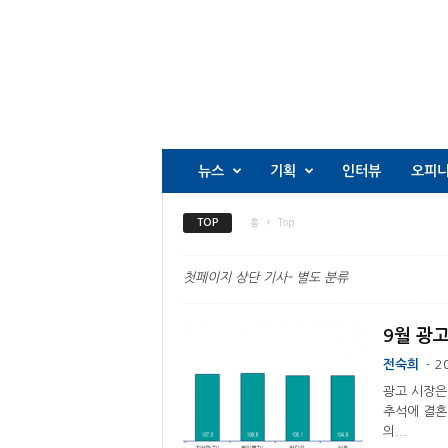
뉴스
기획
인터뷰
오피
TOP
홈
Top
첫페이지 상단 기사- 별도 분류
9월 광고
전숙희
2
-
광고 시장은
추석에 결혼
의...