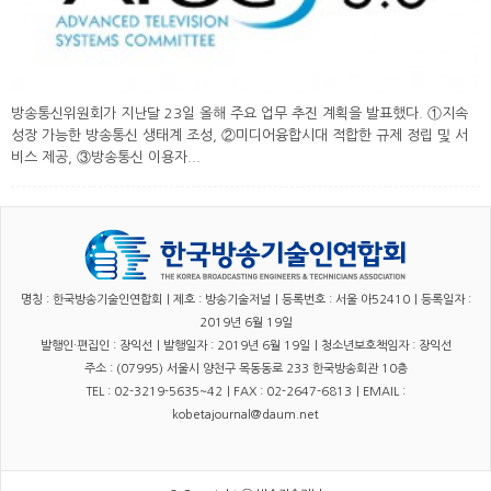
방송통신위원회가 지난달 23일 올해 주요 업무 추진 계획을 발표했다. ①지속
성장 가능한 방송통신 생태계 조성, ②미디어융합시대 적합한 규제 정립 및 서
비스 제공, ③방송통신 이용자...
명칭 : 한국방송기술인연합회｜제호 : 방송기술저널｜등록번호 : 서울 아52410｜등록일자 :
2019년 6월 19일
발행인·편집인 : 장익선｜발행일자 : 2019년 6월 19일｜청소년보호책임자 : 장익선
주소 : (07995) 서울시 양천구 목동동로 233 한국방송회관 10층
TEL : 02-3219-5635~42｜FAX : 02-2647-6813｜EMAIL :
kobetajournal@daum.net