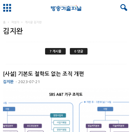
홈
작성자
게시글 김지완
김지완
7 게시물
0 댓글
[사설] 기본도 철학도 없는 조직 개편
김지완
2023-07-21
-