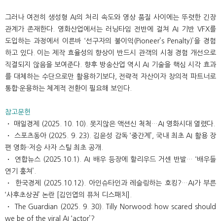
그러나 여전히 생성형 AI의 처리 속도와 영상 품질 사이에는 뚜렷한 긴장
관계가 존재한다. 영화산업에서는 러닝타임 전반에 걸쳐 AI 기반 VFX를
도입하는 과정에서 이른바 ‘선구자의 불이익(Pioneer’s Penalty)’을 경험
하고 있다. 이는 제작 효율성의 향상이 반드시 관객의 시청 경험 개선으로
직결되지 않음을 보여준다. 향후 방송산업 역시 AI 기술을 핵심 시각 효과
를 대체하는 수단으로만 활용하기보다, 전략적 자산이자 창의적 파트너로
통합·운용하는 체계적 전환이 필요해 보인다.
참고문헌
・ 매일경제 (2025. 10. 10). 못지않은 액션신 척척…AI 영화시대 열렸다.
・ 스포츠동아 (2025. 9. 23). 김윤성 감독 ‘중간계’, 국내 최초 AI 활용 장
편 영화··저승 사자 스틸 최초 공개.
・ 연합뉴스 (2025.10.1). AI 배우 등장에 할리우드 거센 반발… ‘배우들
연기 훔쳐’.
・ 한국경제 (2025.10.12). 아인슈타인과 레슬링하는 호킹?…AI가 부른
‘사후초상권’ 논란 [김인엽의 퓨처 디스패치].
・ The Guardian (2025. 9. 30). Tilly Norwood: how scared should
we be of the viral AI ‘actor’?