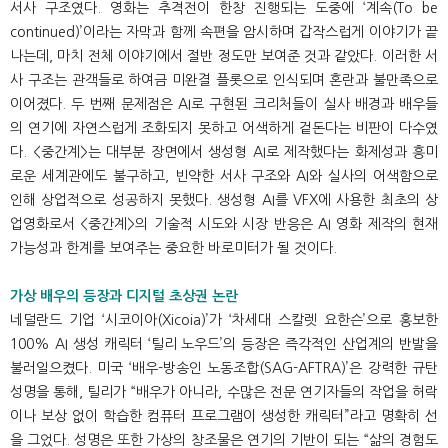
서사 구조였다. 영화는 추격전이 한창 진행되는 도중에 ‘계속(To be
continued)’이라는 자막과 함께 속편을 암시하며 갑작스럽게 이야기가 끝
나는데, 마치 전체 이야기에서 절반 정도만 보여준 것과 같았다. 이러한 서
사 구조는 관객들로 하여금 미완결 플롯으로 인식되며 혼란과 불만족으로
이어졌다. 두 번째 문제점은 AI로 구현된 크리처들이 실사 배경과 배우들
의 연기에 자연스럽게 조화되지 못하고 어색하게 겉돈다는 비판이 다수였
다. <중간계>는 대부분 장면에서 생성형 AI로 제작했다는 화제성과 흥미
로운 세계관에도 불구하고, 빈약한 서사 구조와 AI와 실사의 어색함으로
인해 상업적으로 성공하지 못했다. 생성형 AI를 VFX에 사용한 최초의 상
업영화로서 <중간계>의 기술적 시도와 시장 반응은 AI 영화 제작의 현재
가능성과 한계를 보여주는 중요한 바로미터가 될 것이다.
가상 배우의 등장과 디지털 초상권 논란
네덜란드 기업 ‘시코이아(Xicoia)’가 ‘차세대 스칼렛 요한슨’으로 홍보한
100% AI 생성 캐릭터 ‘틸리 노우드’의 등장은 즉각적인 산업계의 반발을
불러일으켰다. 미국 ‘배우-방송인 노동조합(SAG-AFTRA)’은 강력한 규탄
성명을 통해, 틸리가 “배우가 아니라, 수많은 전문 연기자들의 작업을 허락
이나 보상 없이 학습한 컴퓨터 프로그램이 생성한 캐릭터”라고 명확히 선
을 그었다. 성명은 또한 가상의 창조물은 연기의 기반이 되는 “삶의 경험도