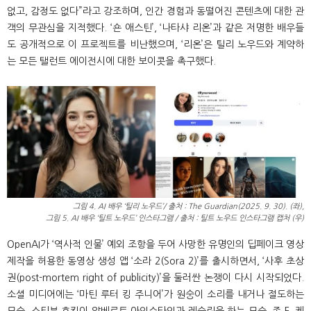
없고, 감정도 없다”라고 강조하며, 인간 경험과 동떨어진 콘텐츠에 대한 관
객의 무관심을 지적했다. ‘숀 애스틴’, ‘나타샤 리온’과 같은 저명한 배우들
도 공개적으로 이 프로젝트를 비난했으며, ‘리온’은 틸리 노우드와 계약하
는 모든 탤런트 에이전시에 대한 보이콧을 촉구했다.
그림 4. AI 배우 ‘틸리 노우드’/ 출처 : The Guardian(2025. 9. 30). (좌),
그림 5. AI 배우 ‘틸트 노우드’ 인스타그램 / 출처 : 틸트 노우드 인스타그램 캡처 (우)
OpenAI가 ‘역사적 인물’ 예외 조항을 두어 사망한 유명인의 딥페이크 영상
제작을 허용한 동영상 생성 앱 ‘소라 2(Sora 2)’를 출시하면서, ‘사후 초상
권(post-mortem right of publicity)’을 둘러싼 논쟁이 다시 시작되었다.
소셜 미디어에는 ‘마틴 루터 킹 주니어’가 원숭이 소리를 내거나 절도하는
모습, 스티븐 호킹이 알베르트 아인슈타인과 레슬링을 하는 모습, 존 F. 케