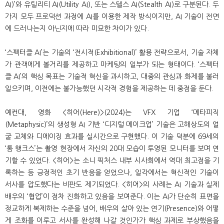
AI)’와 유틸리티 AI(Utility AI), 또는 스텔스 AI(Stealth AI)로 구분된다. 두
가지 모두 프로덕션 과정에 AI를 이용한 제작 방식이지만, AI 기술이 전면
에 드러나는지 아닌지에 따라 미묘한 차이가 있다.
‘스펙터클 AI’는 기술의 ‘전시적(Exhibitional)’ 활용 전략으로서, 기술 자체
가 관객에게 볼거리를 제공하고 마케팅의 일부가 되는 형태이다. ‘스펙터
클 AI’의 핵심 목표는 기술적 혁신을 과시하고, 대중의 관심과 화제를 불러
일으키며, 이전에는 불가능했던 시각적 경험을 제공하는 데 중점을 둔다.
예컨대, 영화 <히어(Here)>(2024)는 VFX 기업 ‘메타피직
(Metaphysic)’의 생성형 AI 기반 ‘디지털 메이크업’ 기술은 고해상도의 얼
굴 교체와 디에이징 효과를 실시간으로 구현했다. 이 기술 덕분에 69세의
‘톰 행크스’는 촬영 현장에서 자신의 20대 모습이 투영된 모니터를 보며 연
기할 수 있었다. <히어>는 소니 픽처스 내부 시사회에서 역대 최고점을 기
록하는 등 긍정적인 초기 반응을 얻었으나, 일각에서는 혁신적인 기술이
서사를 압도했다는 비판도 제기되었다. <히어>의 사례는 AI 기술과 실제
배우의 ‘협업’이 점차 진화하고 있음을 보여준다. 이는 AI가 단순히 표면을
정교하게 복제하는 수준을 넘어, 배우의 살아 있는 연기(Presence)와 어떻
게 조화를 이루고 서사를 완성해 나갈 것인가가 핵심 과제로 부상했음을