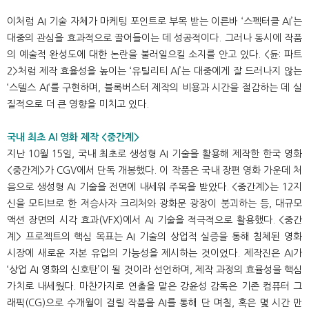
이처럼 AI 기술 자체가 마케팅 포인트로 부목 받는 이른바 ‘스펙터클 AI’는
대중의 관심을 효과적으로 끌어들이는 데 성공적이다. 그러나 동시에 작품
의 예술적 완성도에 대한 논란을 불러일으킬 소지를 안고 있다. <듄: 파트
2>처럼 제작 효율성을 높이는 ‘유틸리티 AI’는 대중에게 잘 드러나지 않는
‘스텔스 AI‘를 구현하며, 블록버스터 제작의 비용과 시간을 절감하는 데 실
질적으로 더 큰 영향을 미치고 있다.
국내 최초 AI 영화 제작 <중간계>
지난 10월 15일, 국내 최초로 생성형 AI 기술을 활용해 제작한 한국 영화
<중간계>가 CGV에서 단독 개봉했다. 이 작품은 국내 장편 영화 가운데 처
음으로 생성형 AI 기술을 전면에 내세워 주목을 받았다. <중간계>는 12지
신을 모티브로 한 저승사자 크리처와 광화문 광장이 붕괴하는 등, 대규모
액션 장면의 시각 효과(VFX)에서 AI 기술을 적극적으로 활용했다. <중간
계> 프로젝트의 핵심 목표는 AI 기술의 상업적 실증을 통해 침체된 영화
시장에 새로운 자본 유입의 가능성을 제시하는 것이었다. 제작진은 AI가
‘상업 AI 영화의 신호탄’이 될 것이라 선언하며, 제작 과정의 효율성을 핵심
가치로 내세웠다. 마찬가지로 연출을 맡은 강윤성 감독은 기존 컴퓨터 그
래픽(CG)으로 수개월이 걸릴 작품을 AI를 통해 단 며칠, 혹은 몇 시간 만