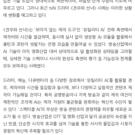
업은 기술 도입이 상대적으로 제한적이며, 파일럿 단계 수준의 시도에 머
무르고 있다. 그러나 최근 tvN 드라마 <견우와 선녀> 사례는 이러한 상황
에 변화를 예고하고 있다.
<견우와 선녀>는 ‘보이지 않는 제작 도구’인 ‘유틸리티 AI’ 전략 측면에서
제작비와 시간을 절감하며, 동시에 실사 없이 생성형 AI 모듈을 활용해서
총탄과 포탄이 빗발치는 전쟁 모습을 만들어낼 수 있었다. 방송산업에서
AI 기술이 아직 영화산업 대비 상대적으로 덜 활성화된 상태임을 고려할
때, 상세한 기술 스펙이나 서사적 완성도 측면의 평가 등 가능성과 한계를
모두 보여주는 사례였다.
드라마, 예능, 다큐멘터리 등 다양한 장르에서 ‘유틸리티 AI’를 활용할 경
우, 제작비와 시간을 절감함과 동시에, 보다 다양하고 실험적인 콘텐츠 제
작이 가능해질 것이다. 특히 공영방송이나 지역 방송과 같이 제작 여건이
제한적인 조직에 AI는 제작 자원의 불균형을 완화하는 혁신적 수단이 될
수 있다. ‘스펙터클 AI’의 부상은 방송 콘텐츠의 경쟁력을 좌우할 새로운 요
소가 될 수 있다. 방송산업은 OTT 및 영화 산업과 달리 공공성의 속성을 지
닌 만큼, 단순한 시각적 효과를 넘어 기술을 통한 서사적 몰입감과 시청자
경험의 혁신에 주목할 필요가 있다.