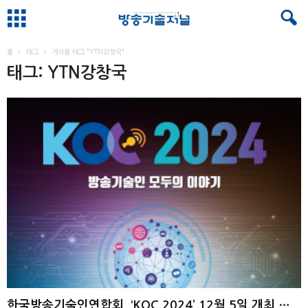
홈
태그
게시물 태그 "YTN강창국"
태그: YTN강창국
한국방송기술인연합회, ‘KOC 2024’ 12월 5일 개최 예정 ...