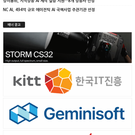
방미통위, 지역방송 AI 제작 실증 지원…8개 방송사 선정
NC AI, 494억 규모 에이전틱 AI 국책사업 주관기관 선정
배너 광고