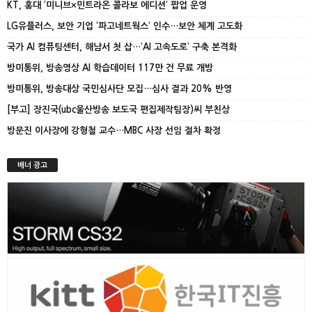
KT, 홍대 ‘미니브×민트라온 콜라보 에디션’ 팝업 운영
LG유플러스, 보안 기업 ‘파고네트웍스’ 인수…보안 체계 고도화
국가 AI 컴퓨팅센터, 해남서 첫 삽…‘AI 고속도로’ 구축 본격화
방미통위, 방송영상 AI 학습데이터 117만 건 무료 개방
방미통위, 방송대상 국민심사단 모집…심사 결과 20% 반영
[부고] 장진국(ubc울산방송 보도국 편집제작팀장)씨 부친상
방문진 이사장에 강형철 교수…MBC 사장 선임 절차 확정
배너 광고