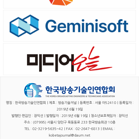
명칭 : 한국방송기술인연합회｜제호 : 방송기술저널｜등록번호 : 서울 아52410｜등록일자 :
2019년 6월 19일
발행인·편집인 : 장익선｜발행일자 : 2019년 6월 19일｜청소년보호책임자 : 장익선
주소 : (07995) 서울시 양천구 목동동로 233 한국방송회관 10층
TEL : 02-3219-5635~42｜FAX : 02-2647-6813｜EMAIL :
kobetajournal@daum.net