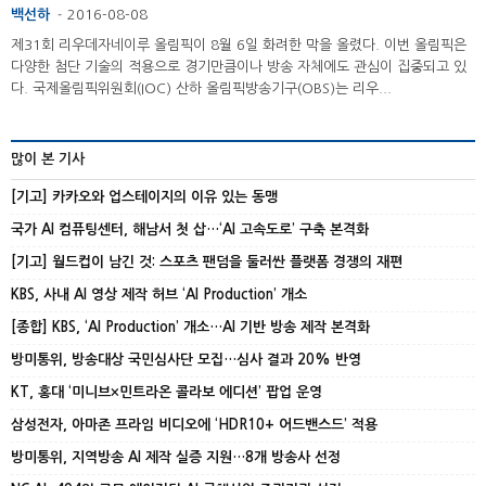
백선하
2016-08-08
-
제31회 리우데자네이루 올림픽이 8월 6일 화려한 막을 올렸다. 이번 올림픽은
다양한 첨단 기술의 적용으로 경기만큼이나 방송 자체에도 관심이 집중되고 있
다. 국제올림픽위원회(IOC) 산하 올림픽방송기구(OBS)는 리우...
많이 본 기사
[기고] 카카오와 업스테이지의 이유 있는 동맹
국가 AI 컴퓨팅센터, 해남서 첫 삽…‘AI 고속도로’ 구축 본격화
[기고] 월드컵이 남긴 것: 스포츠 팬덤을 둘러싼 플랫폼 경쟁의 재편
KBS, 사내 AI 영상 제작 허브 ‘AI Production’ 개소
[종합] KBS, ‘AI Production’ 개소…AI 기반 방송 제작 본격화
방미통위, 방송대상 국민심사단 모집…심사 결과 20% 반영
KT, 홍대 ‘미니브×민트라온 콜라보 에디션’ 팝업 운영
삼성전자, 아마존 프라임 비디오에 ‘HDR10+ 어드밴스드’ 적용
방미통위, 지역방송 AI 제작 실증 지원…8개 방송사 선정