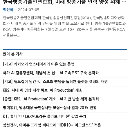
한국방송기술인연합회, 미래 방송기술 인력 양성 위해 KCA-방송미디어공학회와 맞손 ...
백선하
2024-07-05
-
한국방송기술인연합회와 한국방송통신전파진흥원(KCA), 한국방송미디어공학
회가 미래 방송기술 인력 양성을 위해 힘을 모으기로 했다. 방송기술인연합회와
KCA, 방송미디어공학회는 7월 5일 오전 10시 30분 서울 송파구 가락동 KCA
서울본부...
많이 본 기사
[기고] 카카오와 업스테이지의 이유 있는 동맹
국가 AI 컴퓨팅센터, 해남서 첫 삽…‘AI 고속도로’ 구축 본격화
[기고] 월드컵이 남긴 것: 스포츠 팬덤을 둘러싼 플랫폼 경쟁의 재편
KBS, 사내 AI 영상 제작 허브 ‘AI Production’ 개소
[종합] KBS, ‘AI Production’ 개소…AI 기반 방송 제작 본격화
방미통위, 방송대상 국민심사단 모집…심사 결과 20% 반영
KT, 홍대 ‘미니브×민트라온 콜라보 에디션’ 팝업 운영
삼성전자, 아마존 프라임 비디오에 ‘HDR10+ 어드밴스드’ 적용