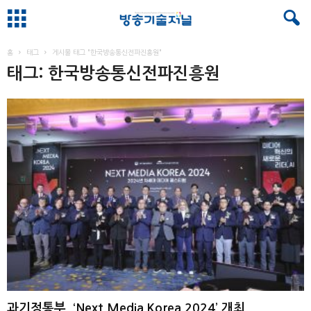
홈
태그
게시물 태그 "한국방송통신전파진흥원"
태그: 한국방송통신전파진흥원
과기정통부, ‘Next Media Korea 2024’ 개최 ...