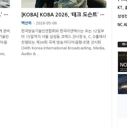
KT,
[KOBA] KOBA 2026, ‘테크 도슨트’ 신설…“기술 어렵지 않아” ...
[KOBA] KOBA 2026, ‘테크 도슨트’ 특별 투어 마련 ...
백선하
2026-05-06
-
게 준비
한국방송기술인연합회와 한국이앤엑스는 오는 12일부
송기술인
터 15일까지 서울 삼성동 코엑스 전시장 B, C, D홀에서
어‧음
진행되는 제34회 국제 방송‧미디어‧음향‧조명 전시회
배너
(34th Korea International Broadcasting, Media,
ow,
Audio &...