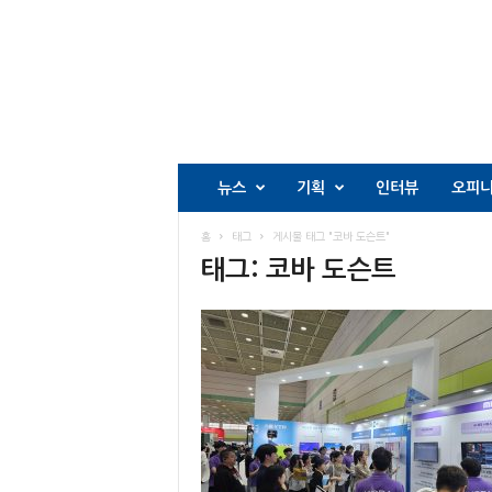
뉴스
기획
인터뷰
오피
홈
태그
게시물 태그 "코바 도슨트"
태그: 코바 도슨트