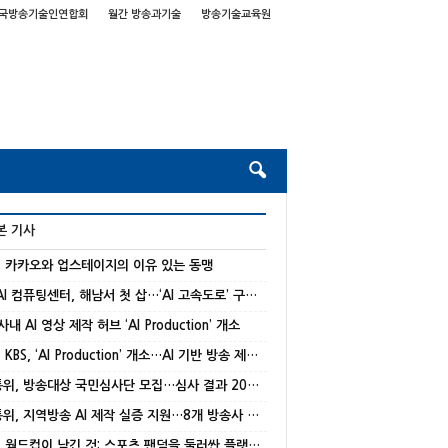
국방송기술인연합회
월간 방송과기술
방송기술교육원
본 기사
] 카카오와 업스테이지의 이유 있는 동맹
국가 AI 컴퓨팅센터, 해남서 첫 삽…‘AI 고속도로’ 구축 본격화
 사내 AI 영상 제작 허브 ‘AI Production’ 개소
[종합] KBS, ‘AI Production’ 개소…AI 기반 방송 제작 본격화
방미통위, 방송대상 국민심사단 모집…심사 결과 20% 반영
방미통위, 지역방송 AI 제작 실증 지원…8개 방송사 선정
[기고] 월드컵이 남긴 것: 스포츠 팬덤을 둘러싼 플랫폼 경쟁의 재편