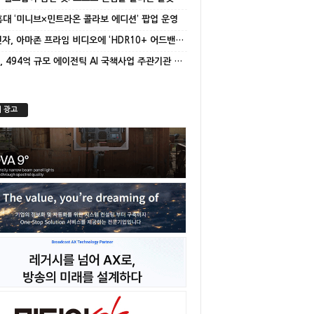
 홍대 ‘미니브×민트라온 콜라보 에디션’ 팝업 운영
삼성전자, 아마존 프라임 비디오에 ‘HDR10+ 어드밴스드’ 적용
NC AI, 494억 규모 에이전틱 AI 국책사업 주관기관 선정
 광고