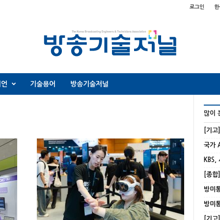
로그인
한
니언
기술용어
방송기술저널
많이 
[기고
KBS,