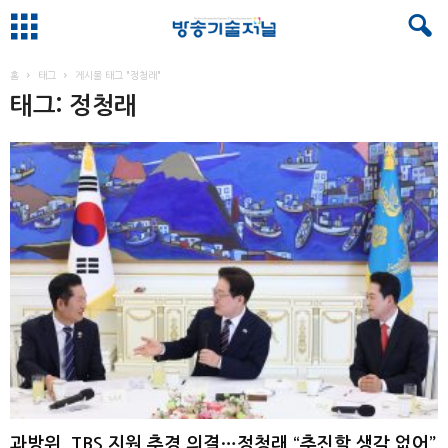
홈
태그
게시물 태그 "정청래"
태그: 정청래
과방위, TBS 지원 추경 의결…정청래 “추진할 생각 없어”