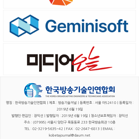
명칭 : 한국방송기술인연합회｜제호 : 방송기술저널｜등록번호 : 서울 아52410｜등록일자 :
2019년 6월 19일
발행인·편집인 : 장익선｜발행일자 : 2019년 6월 19일｜청소년보호책임자 : 장익선
주소 : (07995) 서울시 양천구 목동동로 233 한국방송회관 10층
TEL : 02-3219-5635~42｜FAX : 02-2647-6813｜EMAIL :
kobetajournal@daum.net