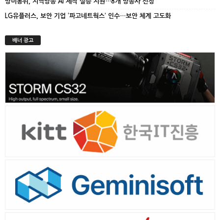
방미통위, 지역방송 AI 제작 실증 지원…8개 방송사 선정
LG유플러스, 보안 기업 ‘파고네트웍스’ 인수…보안 체계 고도화
배너 광고