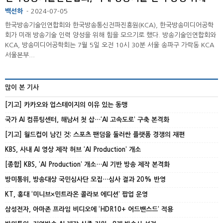
백선하
2024-07-05
-
한국방송기술인연합회와 한국방송통신전파진흥원(KCA), 한국방송미디어공학
회가 미래 방송기술 인력 양성을 위해 힘을 모으기로 했다. 방송기술인연합회와
KCA, 방송미디어공학회는 7월 5일 오전 10시 30분 서울 송파구 가락동 KCA
서울본부...
많이 본 기사
[기고] 카카오와 업스테이지의 이유 있는 동맹
국가 AI 컴퓨팅센터, 해남서 첫 삽…‘AI 고속도로’ 구축 본격화
[기고] 월드컵이 남긴 것: 스포츠 팬덤을 둘러싼 플랫폼 경쟁의 재편
KBS, 사내 AI 영상 제작 허브 ‘AI Production’ 개소
[종합] KBS, ‘AI Production’ 개소…AI 기반 방송 제작 본격화
방미통위, 방송대상 국민심사단 모집…심사 결과 20% 반영
KT, 홍대 ‘미니브×민트라온 콜라보 에디션’ 팝업 운영
삼성전자, 아마존 프라임 비디오에 ‘HDR10+ 어드밴스드’ 적용