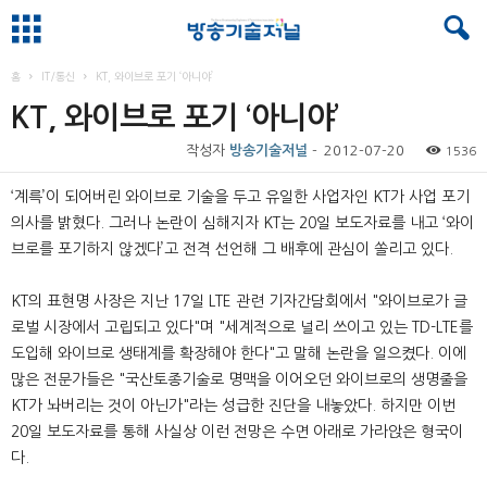
홈
IT/통신
KT, 와이브로 포기 ‘아니야’
KT, 와이브로 포기 ‘아니야’
작성자
방송기술저널
-
2012-07-20
1536
‘계륵’이 되어버린 와이브로 기술을 두고 유일한 사업자인 KT가 사업 포기
의사를 밝혔다. 그러나 논란이 심해지자 KT는 20일 보도자료를 내고 ‘와이
브로를 포기하지 않겠다’고 전격 선언해 그 배후에 관심이 쏠리고 있다.
KT의 표현명 사장은 지난 17일 LTE 관련 기자간담회에서 "와이브로가 글
로벌 시장에서 고립되고 있다"며 "세계적으로 널리 쓰이고 있는 TD-LTE를
도입해 와이브로 생태계를 확장해야 한다"고 말해 논란을 일으켰다. 이에
많은 전문가들은 "국산토종기술로 명맥을 이어오던 와이브로의 생명줄을
KT가 놔버리는 것이 아닌가"라는 성급한 진단을 내놓았다. 하지만 이번
20일 보도자료를 통해 사실상 이런 전망은 수면 아래로 가라앉은 형국이
다.