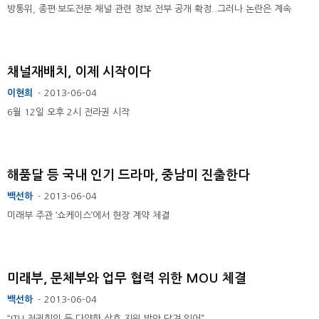
방통위, 종편·보도전문 채널 관련 정보 전부 공개 확정..그러나 논란은 계속
채널재배치, 이제 시작이다
이현희
2013-06-04
-
6월 12일 오후 2시 전라권 시작
해품달 등 국내 인기 드라마, 중남미 진출한다
백선하
2013-06-04
-
미래부 주관 ‘쇼케이스’에서 현장 계약 체결
미래부, 문체부와 업무 협력 위한 MOU 체결
백선하
2013-06-04
-
“ITU 전권회의 등 다양한 상호 지원 방안 담겨 있어”