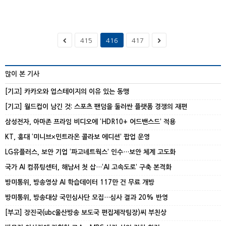
415
416
417
많이 본 기사
[기고] 카카오와 업스테이지의 이유 있는 동맹
[기고] 월드컵이 남긴 것: 스포츠 팬덤을 둘러싼 플랫폼 경쟁의 재편
삼성전자, 아마존 프라임 비디오에 ‘HDR10+ 어드밴스드’ 적용
KT, 홍대 ‘미니브×민트라온 콜라보 에디션’ 팝업 운영
LG유플러스, 보안 기업 ‘파고네트웍스’ 인수…보안 체계 고도화
국가 AI 컴퓨팅센터, 해남서 첫 삽…‘AI 고속도로’ 구축 본격화
방미통위, 방송영상 AI 학습데이터 117만 건 무료 개방
방미통위, 방송대상 국민심사단 모집…심사 결과 20% 반영
[부고] 장진국(ubc울산방송 보도국 편집제작팀장)씨 부친상