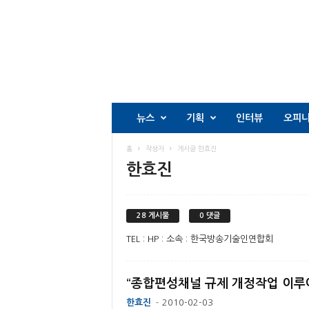
뉴스
기획
인터뷰
오피
홈
작성자
게시글 한효진
한효진
28 게시물
0 댓글
TEL : HP : 소속 : 한국방송기술인연합회
한효진
2010-02-03
-