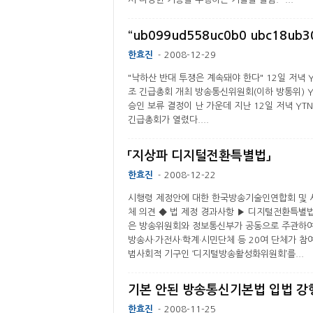
한효진
2008-12-29
-
"낙하산 반대 투쟁은 계속돼야 한다" 12일 저녁 Y
조 긴급총회 개최 방송통신위원회(이하 방통위) Y
승인 보류 결정이 난 가운데 지난 12일 저녁 YT
긴급총회가 열렸다....
「지상파 디지털전환특별법」
한효진
2008-12-22
-
시행령 제정안에 대한 한국방송기술인연합회 및 
체 의견 ◆ 법 제정 경과사항 ▶ 디지털전환특별
은 방송위원회와 정보통신부가 공동으로 주관하여
방송사·가전사·학계·시민단체 등 20여 단체가 참
범사회적 기구인 ‘디지털방송활성화위원회’를...
한효진
2008-11-25
-