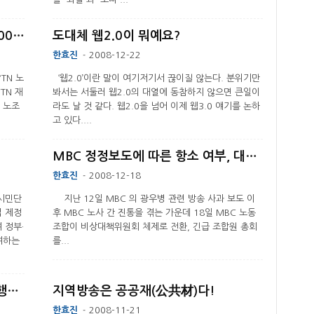
“ub099ud558uc0b0 ubc18ub300 ud22cuc7c1uc740 uacc4uc18dub3fcuc57c ud55cub2e4”
도대체 웹2.0이 뭐예요?
한효진
2008-12-22
-
TN 노
‘웹2.0’이란 말이 여기저기서 끊이질 않는다. 분위기만
TN 재
봐서는 서둘러 웹2.0의 대열에 동참하지 않으면 큰일이
N 노조
라도 날 것 같다. 웹2.0을 넘어 이제 웹3.0 얘기를 논하
고 있다....
MBC 정정보도에 따른 항소 여부, 대응방향 결정
한효진
2008-12-18
-
시민단
지난 12일 MBC 의 광우병 관련 방송 사과 보도 이
법 제정
후 MBC 노사 간 진통을 겪는 가운데 18일 MBC 노동
 정부·
조합이 비상대책위원회 체제로 전환, 긴급 조합원 총회
여하는
를...
기본 안된 방송통신기본법 입법 강행하나
지역방송은 공공재(公共材)다!
한효진
2008-11-21
-