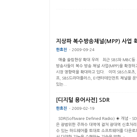
지상파 복수방송채널(MPP) 사업 
한효진
2009-09-24
-
매출 쏠림현상 확대 우려 최근 SBS와 MBC등
방송사들이 복수 방송 채널 사업(MPP)을 확장하
시장 영향력을 확대하고 있다. 이미 SBS스포츠, 
프, SBS드라마플러스, E!엔터테인먼트 채널을 
있는...
[디지털 용어사전] SDR
한효진
2009-02-19
-
SDR(Software Defined Radio) ◈ 개념 - 
은 광범위한 주파수 대역에 걸쳐 광대역 신호처리
수 있는 하드웨어를 토대로 소프트웨어를 다운로
서 다양한 기능을 수행하는 기술을 말함. -...