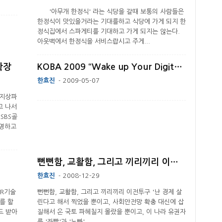
'아무개 한정식' 라는 식당을 갈때 보통의 사람들은
한정식이 맛있을거라는 기대를하고 식당에 가게 되지 한
정식집에서 스파게티를 기대하고 가게 되지는 않는다.
아웃백에서 한정식을 서비스랍시고 주게...
확장
KOBA 2009 “Wake up Your Digital Emotion”
한효진
2009-05-07
-
 지상파
고 나서
SBS골
운영하고
뻔뻔함, 교활함, 그리고 끼리끼리 이전투구
한효진
2008-12-29
-
SDR기술
뻔뻔함, 교활함, 그리고 끼리끼리 이전투구 '난 경제 살
를 할
린다고 해서 찍었을 뿐이고, 사회안전망 확충 대신에 삽
드 받아
질해서 온 국토 파헤칠지 몰랐을 뿐이고, 이 나라 유권자
를 '좌빨'과 '노빠'...