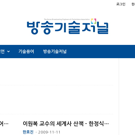
로그인
한
니언
기술용어
방송기술저널
“종합편성채널 규제 개정작업 이루어져야“
이원복 교수의 세계사 산책 – 한정식집 스파게티
한효진
2009-11-11
-