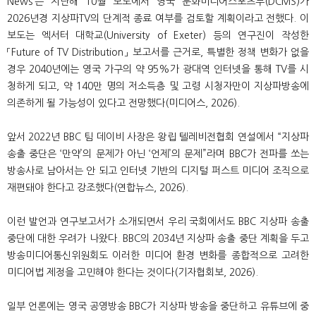
News’는 지난해 10월 보도에서 영국 문화미디어스포츠부(DCMS)가
2026년경 지상파TV의 단계적 종료 여부를 검토할 계획이라고 전했다. 이
보도는 엑서터 대학교(University of Exeter) 등의 연구진이 작성한
「Future of TV Distribution」 보고서를 근거로, 특별한 정책 변화가 없을
경우 2040년에는 영국 가구의 약 95%가 광대역 인터넷을 통해 TV를 시
청하게 되고, 약 140만 명의 저소득층 및 고령 시청자만이 지상파방송에
의존하게 될 가능성이 있다고 전망했다(미디어스, 2026).
앞서 2022년 BBC 팀 데이비 사장은 왕립 텔레비전협회 연설에서 “지상파
송출 중단은 ‘만약’의 문제가 아닌 ‘언제’의 문제”라며 BBC가 전파를 쏘는
방송사로 남아서는 안 되고 인터넷 기반의 디지털 퍼스트 미디어 조직으로
재편돼야 한다고 강조했다(연합뉴스, 2026).
이런 발언과 연구보고서가 소개되면서 우리 국회에서도 BBC 지상파 송출
중단에 대한 우려가 나왔다. BBC의 2034년 지상파 송출 중단 계획을 두고
방송미디어통신위원회도 이러한 미디어 환경 변화를 종합적으로 고려한
미디어법 제정을 고민해야 한다는 것이다(기자협회보, 2026).
일부 언론에는 영국 공영방송 BBC가 지상파 방송을 중단하고 유튜브에 중