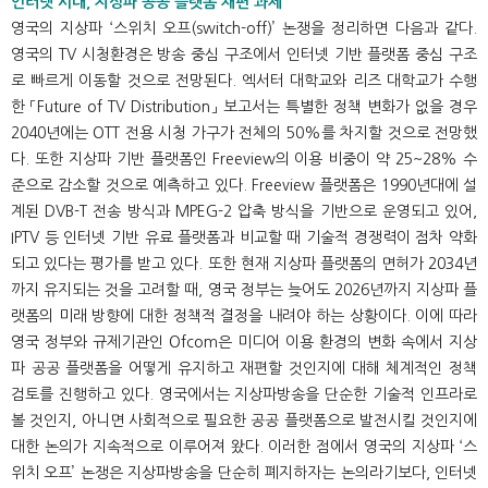
인터넷 시대, 지상파 공공 플랫폼 재편 과제
영국의 지상파 ‘스위치 오프(switch-off)’ 논쟁을 정리하면 다음과 같다.
영국의 TV 시청환경은 방송 중심 구조에서 인터넷 기반 플랫폼 중심 구조
로 빠르게 이동할 것으로 전망된다. 엑서터 대학교와 리즈 대학교가 수행
한 「Future of TV Distribution」 보고서는 특별한 정책 변화가 없을 경우
2040년에는 OTT 전용 시청 가구가 전체의 50%를 차지할 것으로 전망했
다. 또한 지상파 기반 플랫폼인 Freeview의 이용 비중이 약 25~28% 수
준으로 감소할 것으로 예측하고 있다. Freeview 플랫폼은 1990년대에 설
계된 DVB-T 전송 방식과 MPEG-2 압축 방식을 기반으로 운영되고 있어,
IPTV 등 인터넷 기반 유료 플랫폼과 비교할 때 기술적 경쟁력이 점차 약화
되고 있다는 평가를 받고 있다. 또한 현재 지상파 플랫폼의 면허가 2034년
까지 유지되는 것을 고려할 때, 영국 정부는 늦어도 2026년까지 지상파 플
랫폼의 미래 방향에 대한 정책적 결정을 내려야 하는 상황이다. 이에 따라
영국 정부와 규제기관인 Ofcom은 미디어 이용 환경의 변화 속에서 지상
파 공공 플랫폼을 어떻게 유지하고 재편할 것인지에 대해 체계적인 정책
검토를 진행하고 있다. 영국에서는 지상파방송을 단순한 기술적 인프라로
볼 것인지, 아니면 사회적으로 필요한 공공 플랫폼으로 발전시킬 것인지에
대한 논의가 지속적으로 이루어져 왔다. 이러한 점에서 영국의 지상파 ‘스
위치 오프’ 논쟁은 지상파방송을 단순히 폐지하자는 논의라기보다, 인터넷