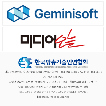
명칭 : 한국방송기술인연합회｜제호 : 방송기술저널｜등록번호 : 서울 아52410｜등록일자 :
2019년 6월 19일
발행인·편집인 : 장익선｜발행일자 : 2019년 6월 19일｜청소년보호책임자 : 장익선
주소 : (07995) 서울시 양천구 목동동로 233 한국방송회관 10층
TEL : 02-3219-5635~42｜FAX : 02-2647-6813｜EMAIL :
kobetajournal@daum.net