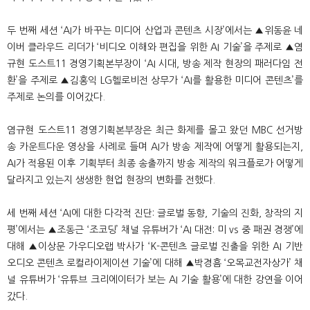
두 번째 세션 ‘AI가 바꾸는 미디어 산업과 콘텐츠 시장’에서는 ▲위동윤 네
이버 클라우드 리더가 ‘비디오 이해와 편집을 위한 AI 기술’을 주제로 ▲염
규현 도스트11 경영기획본부장이 ‘AI 시대, 방송 제작 현장의 패러다임 전
환’을 주제로 ▲김홍익 LG헬로비전 상무가 ‘AI를 활용한 미디어 콘텐츠’를
주제로 논의를 이어갔다.
염규현 도스트11 경영기획본부장은 최근 화제를 몰고 왔던 MBC 선거방
송 카운트다운 영상을 사례로 들며 AI가 방송 제작에 어떻게 활용되는지,
AI가 적용된 이후 기획부터 최종 송출까지 방송 제작의 워크플로가 어떻게
달라지고 있는지 생생한 현업 현장의 변화를 전했다.
세 번째 세션 ‘AI에 대한 다각적 진단: 글로벌 동향, 기술의 진화, 창작의 지
평’에서는 ▲조동근 ‘조코딩’ 채널 유튜버가 ‘AI 대전: 미 vs 중 패권 경쟁’에
대해 ▲이상문 가우디오랩 박사가 ‘K-콘텐츠 글로벌 진출을 위한 AI 기반
오디오 콘텐츠 로컬라이제이션 기술’에 대해 ▲박경흠 ‘오목교전자상가’ 채
널 유튜버가 ‘유튜브 크리에이터가 보는 AI 기술 활용’에 대한 강연을 이어
갔다.