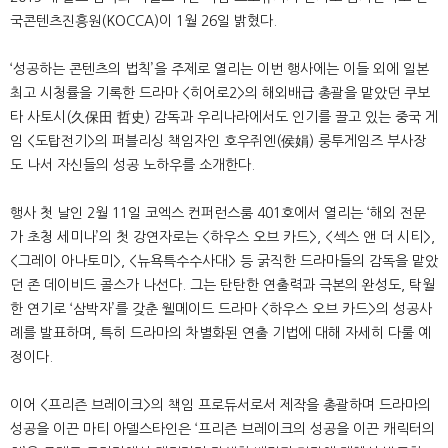
국콘텐츠진흥원(KOCCA)이 1월 26일 밝혔다.
‘성공하는 콘텐츠의 법칙’을 주제로 열리는 이번 행사에는 이들 외에 일본
최고 시청률을 기록한 드라마 <히어로2>의 해외배급 총괄을 맡았던 쿠보
타 사토시(久保田 哲史) 감독과 우리나라에서도 인기를 끌고 있는 중국 게
임 <도탑전기>의 퍼블리싱 책임자인 호우쥐엔(侯娟) 룽투게임즈 부사장
도 나서 자신들의 성공 노하우를 소개한다.
행사 첫 날인 2월 11일 코엑스 컨퍼런스룸 401호에서 열리는 ‘해외 전문
가 초청 세미나’의 첫 강연자로는 <하우스 오브 카드>, <섹스 앤 더 시티>,
<그레이 아나토미>, <뉴욕특수수사대> 등 굵직한 드라마들의 감독을 맡았
던 존 데이비드 콜스가 나선다. 그는 탄탄한 연출력과 극본의 완성도, 탁월
한 연기로 ‘삼박자’를 갖춘 웰메이드 드라마 <하우스 오브 카드>의 성공사
례를 발표하며, 특히 드라마의 차별화된 연출 기법에 대해 자세히 다룰 예
정이다.
이어 <프리즌 브레이크>의 책임 프로듀서로서 제작을 총괄하며 드라마의
성공을 이끈 마티 아델스타인은 ‘프리즌 브레이크의 성공을 이끈 캐릭터의