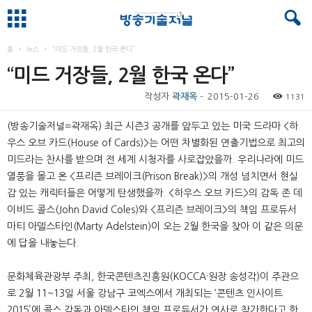
홈
뉴스
“미드 거장들, 2월 한국 온다”
“미드 거장들, 2월 한국 온다”
작성자
곽재옥
-
2015-01-26
1131
(방송기술저널=곽재옥) 최근 시즌3 공개를 앞두고 있는 미국 드라마 <하
우스 오브 카드(House of Cards)>는 어떤 차별화된 연출기법으로 최고의
미드라는 찬사를 받으며 전 세계 시청자를 사로잡았을까. 우리나라에 미드
열풍을 몰고 온 <프리즌 브레이크(Prison Break)>의 개성 넘치면서 현실
감 있는 캐릭터들은 어떻게 탄생했을까. <하우스 오브 카드>의 감독 존 데
이비드 콜스(John David Coles)와 <프리즌 브레이크>의 책임 프로듀서
마티 아델스타인(Marty Adelstein)이 오는 2월 한국을 찾아 이 같은 의문
에 답을 내놓는다.
문화체육관광부 주최, 한국콘텐츠진흥원(KOCCA·원장 송성각)이 주관으
로 2월 11~13일 서울 강남구 코엑스에서 개최되는 ‘콘텐츠 인사이트
2015’에 콜스 감독과 아델스타인 책임 프로듀서가 연사로 참가한다고 한