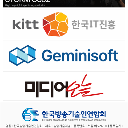
명칭 : 한국방송기술인연합회｜제호 : 방송기술저널｜등록번호 : 서울 아52410｜등록일자 :