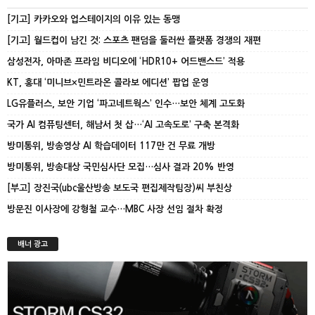
[기고] 카카오와 업스테이지의 이유 있는 동맹
[기고] 월드컵이 남긴 것: 스포츠 팬덤을 둘러싼 플랫폼 경쟁의 재편
삼성전자, 아마존 프라임 비디오에 ‘HDR10+ 어드밴스드’ 적용
KT, 홍대 ‘미니브×민트라온 콜라보 에디션’ 팝업 운영
LG유플러스, 보안 기업 ‘파고네트웍스’ 인수…보안 체계 고도화
국가 AI 컴퓨팅센터, 해남서 첫 삽…‘AI 고속도로’ 구축 본격화
방미통위, 방송영상 AI 학습데이터 117만 건 무료 개방
방미통위, 방송대상 국민심사단 모집…심사 결과 20% 반영
[부고] 장진국(ubc울산방송 보도국 편집제작팀장)씨 부친상
방문진 이사장에 강형철 교수…MBC 사장 선임 절차 확정
배너 광고