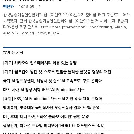
백선하
2026-05-13
-
한국방송기술인연합회와 한국이앤엑스가 야심차게 준비한 ‘테크 도슨트’ 투어가
시작됐다. 앞서 한국방송기술인연합회와 한국이앤엑스는 제34회 국제 방송‧미
디어‧음향‧조명 전시회(34th Korea International Broadcasting, Media,
Audio & Lighting Show, KOBA...
많이 본 기사
[기고] 카카오와 업스테이지의 이유 있는 동맹
[기고] 월드컵이 남긴 것: 스포츠 팬덤을 둘러싼 플랫폼 경쟁의 재편
국가 AI 컴퓨팅센터, 해남서 첫 삽…‘AI 고속도로’ 구축 본격화
KBS, 사내 AI 영상 제작 허브 ‘AI Production’ 개소
[종합] KBS, ‘AI Production’ 개소…AI 기반 방송 제작 본격화
방미통위, 방송대상 국민심사단 모집…심사 결과 20% 반영
KT, 홍대 ‘미니브×민트라온 콜라보 에디션’ 팝업 운영
삼성전자, 아마존 프라임 비디오에 ‘HDR10+ 어드밴스드’ 적용