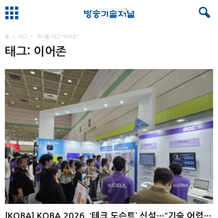
홈
태그
게시물 태그 "이어존"
태그: 이어존
[KOBA] KOBA 2026, ‘테크 도슨트’ 신설…“기술 어렵지 않아” ...