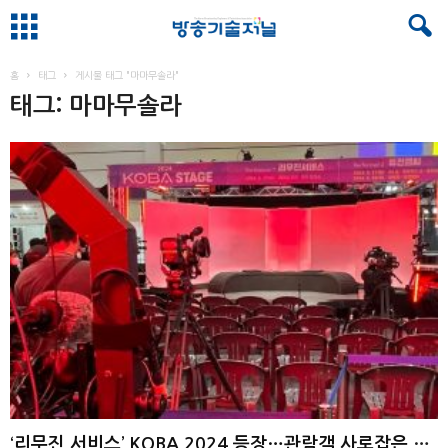
홈
태그
게시물 태그 "마마무솔라"
태그: 마마무솔라
‘리무진 서비스’ KOBA 2024 등장…관람객 사로잡은 마마무 솔라