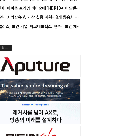
삼성전자, 아마존 프라임 비디오에 ‘HDR10+ 어드밴스드’ 적용
방미통위, 지역방송 AI 제작 실증 지원…8개 방송사 선정
LG유플러스, 보안 기업 ‘파고네트웍스’ 인수…보안 체계 고도화
 광고