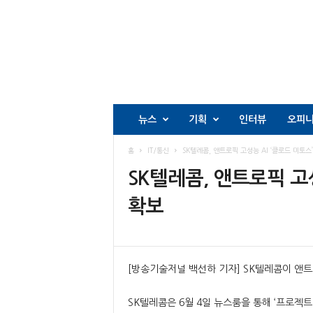
뉴스
기획
인터뷰
오피
홈
IT/통신
SK텔레콤, 앤트로픽 고성능 AI ‘클로드 미토스
SK텔레콤, 앤트로픽 고성
확보
[방송기술저널 백선하 기자] SK텔레콤이 앤트
SK텔레콤은 6월 4일 뉴스룸을 통해 ‘프로젝트 글