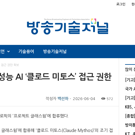
로그인
한
니언
기술용어
방송기술저널
’ 접근 권한 확보
많이 
능 AI ‘클로드 미토스’ 접근 권한
[기고
작성자
백선하
-
2026-06-04
572
KBS,
로픽의 ‘프로젝트 글래스윙’에 합류했다.
래스윙’에 합류해 ‘클로드 미토스(Claude Mythos)’의 조기 접
KT,