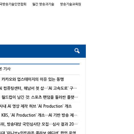
국방송기술인연합회
월간 방송과기술
방송기술교육원
본 기사
] 카카오와 업스테이지의 이유 있는 동맹
국가 AI 컴퓨팅센터, 해남서 첫 삽…‘AI 고속도로’ 구축 본격화
[기고] 월드컵이 남긴 것: 스포츠 팬덤을 둘러싼 플랫폼 경쟁의 재편
 사내 AI 영상 제작 허브 ‘AI Production’ 개소
[종합] KBS, ‘AI Production’ 개소…AI 기반 방송 제작 본격화
방미통위, 방송대상 국민심사단 모집…심사 결과 20% 반영
 홍대 ‘미니브×민트라온 콜라보 에디션’ 팝업 운영