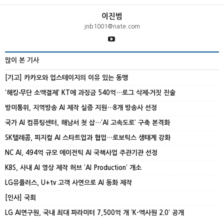
이진범
jnb1001@nate.com
많이 본 기사
[기고] 카카오와 업스테이지의 이유 있는 동맹
‘해킹‧무단 소액결제’ KT에 과징금 540억…로그 삭제‧거짓 진술
방미통위, 지역방송 AI 제작 실증 지원…8개 방송사 선정
국가 AI 컴퓨팅센터, 해남서 첫 삽…‘AI 고속도로’ 구축 본격화
SK텔레콤, 피지컬 AI 스타트업과 협업…로보틱스 생태계 강화
NC AI, 494억 규모 에이전틱 AI 국책사업 주관기관 선정
KBS, 사내 AI 영상 제작 허브 ‘AI Production’ 개소
LG유플러스, U+tv 고객 사연으로 AI 동화 제작
[인사] 국회
LG AI연구원, 국내 최대 파라미터 7,500억 개 ‘K-엑사원 2.0’ 공개