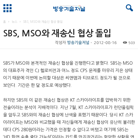
홈
뉴스
SBS, MSO와 재송신 협상 돌입
SBS, MSO와 재송신 협상 돌입
작성자
방송기술저널
-
2012-08-16
503
SBS가 MSO와 본격적인 재송신 협상을 진행한다고 밝혔다. SBS는 MSO
의 대표주자 격인 CJ 헬로비전과 어느 정도 CPS 문제를 마무리 지은 상태
이기 때문에 이번에 논의할 대상은 씨앤앰과 티브로드 정도가 될 것으로
보인다. 기간은 한 달 정도로 예상했다.
하지만 SBS의 이 같은 재송신 협상은 KT 스카이라이프를 압박하기 위한
전술이라는 분석이 지배적이다. 지난 7월, KT 스카이라이프가 런던올림픽
을 앞두고 SBS와의 재송신 협상에 난색을 표했기 때문이다. 당시 KT 스카
이라이프는 MSO와 비교했을 때 자신들에게 재송신 협상이 유난히 불리한
데다 CPS 280원이라는 가격은 인정할 수 없다고 버텼고 여기에 SBS는
‘HD 화면 송출 중단 가능성’이라는 카드를 만지작거리는 험악한 상황을 연