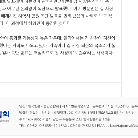
제로 발표해야 하는것이 관례지만, 이번에 김 사장은 자신의 측근
진과 아무런 논의없이 독단으로 발표했다. 이에 방문진은 김 사장
을 배제시킨 지역사 임원 독단 발표를 권리 남용의 사례로 보고 적
. 이 과정에서 해임안이 등장한 것이다.
임안이 통과될 가능성이 높은 가운데, 일각에서는 김 사장이 자신의
했다는 지적도 나오고 있다. 가뜩이나 김 사장 퇴진의 목소리가 높
원사 독단 발표는 역설적으로 김 사장의 ‘노림수’라는 해석이다.
명칭 : 한국방송기술인연합회｜제호 : 방송기술저널｜등록번호 : 서울 아52410｜등록일자
발행인·편집인 : 장익선｜발행일자 : 2019년 6월 19일｜청소년보호책임자 : 장익선
주소 : (07995) 서울시 양천구 목동동로 233 한국방송회관 10층
TEL : 02-3219-5635~42｜FAX : 02-2647-6813｜EMAIL : kobetajournal@