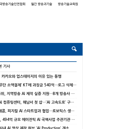
국방송기술인연합회
월간 방송과기술
방송기술교육원
본 기사
] 카카오와 업스테이지의 이유 있는 동맹
‘해킹‧무단 소액결제’ KT에 과징금 540억…로그 삭제‧거짓 진술
방미통위, 지역방송 AI 제작 실증 지원…8개 방송사 선정
국가 AI 컴퓨팅센터, 해남서 첫 삽…‘AI 고속도로’ 구축 본격화
SK텔레콤, 피지컬 AI 스타트업과 협업…로보틱스 생태계 강화
NC AI, 494억 규모 에이전틱 AI 국책사업 주관기관 선정
 사내 AI 영상 제작 허브 ‘AI Production’ 개소