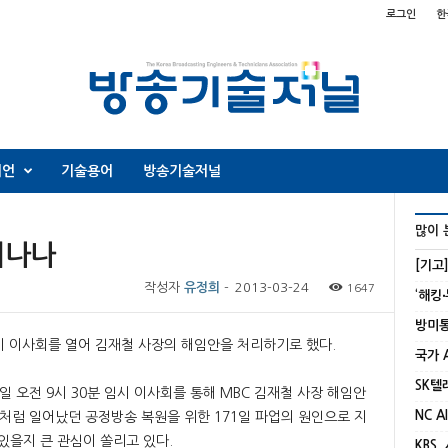
로그인
한
니언
기술용어
방송기술저널
많이 
러나나
[기고
작성자
유정희
-
2013-03-24
1647
시 이사회를 열어 김재철 사장의 해임안을 처리하기로 했다.
일 오전 9시 30분 임시 이사회를 통해 MBC 김재철 사장 해임안
불처럼 일어났던 공정방송 복원을 위한 171일 파업의 원인으로 지
있을지 큰 관심이 쏠리고 있다.
KBS,