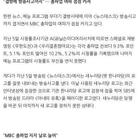
“결방에 방송사고까지” … 총파업 여파 점점 커져
한편 뉴스․예능 프로그램 무더기 결방사태에 이어 <뉴스데스크> 방송사고
까지 겹치면서 MBC 총파업의 여파가 점점 커지고 있다.
지난 5일 시청률조사기관 AGB닐슨미디어리서치에 따르면 스페셜로 재방
영된 <무한도전>과 <우리결혼했어요>는 각각 총파업 전보다 9.3% 포인
트, 5.1% 포인트 떨어진 10.2%, 5.2%의 시청률을 기록했으며 나머지
예능 프로그램의 시청률도 부진을 면치 못했다.
게다가 지난 5일 방송된 <뉴스데스크>에서는 새누리당(옛 한나라당)의 로
고를 잘못 내보내는 방송사고를 냈다. 이날 사용된 새누리당 로고는 최근
인터넷상에 등장한 것으로 기존 한나라당 로고에 검정색 점을 찍어 SBS에
서 방송된 드라마 <아내의 유혹>을 패러디한 로고였다. 새누리당은 당명
을 바꾼 뒤 아직까지 새 로고를 정하지 못한 상태다.
“MBC 총파업 지지 날로 늘어”