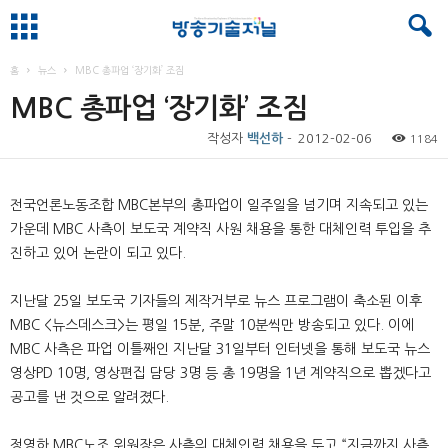
홈
뉴스
MBC 총파업 ‘장기화’ 조짐
MBC 총파업 ‘장기화’ 조짐
작성자
백선하
-
2012-02-06
1184
전국언론노동조합 MBC본부의 총파업이 일주일을 넘기며 지속되고 있는
가운데 MBC 사측이 보도국 계약직 사원 채용을 통한 대체인력 투입을 추
진하고 있어 논란이 되고 있다.
지난달 25일 보도국 기자들의 제작거부로 뉴스 프로그램이 축소된 이후
MBC <뉴스데스크>는 평일 15분, 주말 10분씩만 방송되고 있다. 이에
MBC 사측은 파업 이틀째인 지난달 31일부터 인터넷을 통해 보도국 뉴스
영상PD 10명, 영상편집 담당 3명 등 총 19명을 1년 계약직으로 뽑겠다고
공고를 낸 것으로 알려졌다.
정영하 MBC노조 위원장은 사측의 대체인력 채용을 두고 “지금까지 사측