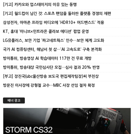
[기고] 카카오와 업스테이지의 이유 있는 동맹
[기고] 월드컵이 남긴 것: 스포츠 팬덤을 둘러싼 플랫폼 경쟁의 재편
삼성전자, 아마존 프라임 비디오에 ‘HDR10+ 어드밴스드’ 적용
KT, 홍대 ‘미니브×민트라온 콜라보 에디션’ 팝업 운영
LG유플러스, 보안 기업 ‘파고네트웍스’ 인수…보안 체계 고도화
국가 AI 컴퓨팅센터, 해남서 첫 삽…‘AI 고속도로’ 구축 본격화
방미통위, 방송영상 AI 학습데이터 117만 건 무료 개방
방미통위, 방송대상 국민심사단 모집…심사 결과 20% 반영
[부고] 장진국(ubc울산방송 보도국 편집제작팀장)씨 부친상
방문진 이사장에 강형철 교수…MBC 사장 선임 절차 확정
배너 광고