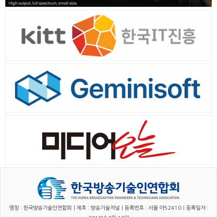
명칭 : 한국방송기술인연합회｜제호 : 방송기술저널｜등록번호 : 서울 아52410｜등록일자 :