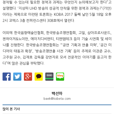
정착될 수 있는데 필요한 정책과 과제는 무엇인지 논의해보고자 한다”고
설명했다. ‘지상파 UHD 방송의 성공적 안착을 위한 정책과 과제는?’(가안)
이라는 제목으로 마련된 토론회는 KOBA 2017 둘째 날인 5월 18일 오후
2시 코엑스 3층 컨퍼런스센터 308호에서 열린다.
이외에 한국음향예술인협회, 한국방송조명연합회, 고일, 삼아프로사운드,
젠하이저&노이만, 에이치디비엔티, 티엔엠테크 등이 기술 시연회 및 세미
나를 진행한다. 한국방송조명연합회는 “‘공연 기획과 연출 미학’, ‘공간 미
디어의 태동과 확장’, ‘방송조명연출 사전 기획’ 등의 주제로 이관준 교수,
고주원 교수, 김재호 감독을 강연자로 모셔 전문적인 이야기를 듣고자 한
다”며 많은 관심을 부탁했다.
백선하
baek@kobeta.com
많이 본 기사