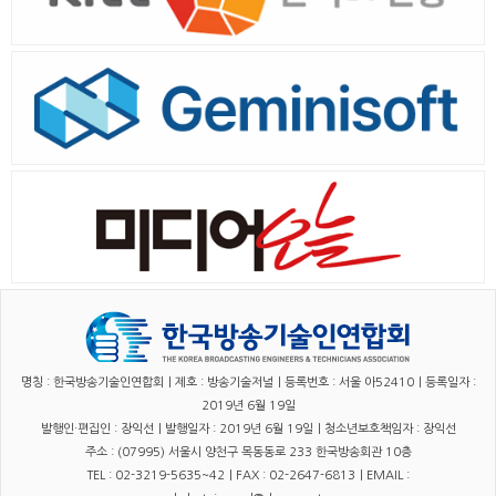
명칭 : 한국방송기술인연합회｜제호 : 방송기술저널｜등록번호 : 서울 아52410｜등록일자 :
2019년 6월 19일
발행인·편집인 : 장익선｜발행일자 : 2019년 6월 19일｜청소년보호책임자 : 장익선
주소 : (07995) 서울시 양천구 목동동로 233 한국방송회관 10층
TEL : 02-3219-5635~42｜FAX : 02-2647-6813｜EMAIL :