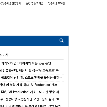
국방송기술인연합회
월간 방송과기술
방송기술교육원
본 기사
] 카카오와 업스테이지의 이유 있는 동맹
국가 AI 컴퓨팅센터, 해남서 첫 삽…‘AI 고속도로’ 구축 본격화
[기고] 월드컵이 남긴 것: 스포츠 팬덤을 둘러싼 플랫폼 경쟁의 재편
 사내 AI 영상 제작 허브 ‘AI Production’ 개소
[종합] KBS, ‘AI Production’ 개소…AI 기반 방송 제작 본격화
방미통위, 방송대상 국민심사단 모집…심사 결과 20% 반영
 홍대 ‘미니브×민트라온 콜라보 에디션’ 팝업 운영