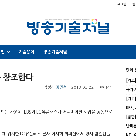
로그인
한
니언
기술용어
방송기술저널
많이 
를 창조한다
[기고
작성자
강민석
-
2013-03-22
1414
KBS,
되는 가운데, EBS와 LG유플러스가 애니메이션 사업을 공동으로
 중구에 위치한 LG유플러스 본사 이사회 회의실에서 양사 임원진들
KT,