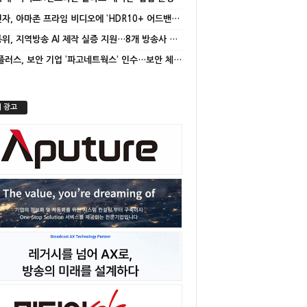
삼성전자, 아마존 프라임 비디오에 ‘HDR10+ 어드밴스드’ 적용
방미통위, 지역방송 AI 제작 실증 지원…8개 방송사 선정
LG유플러스, 보안 기업 ‘파고네트웍스’ 인수…보안 체계 고도화
 광고