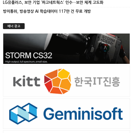
LG유플러스, 보안 기업 ‘파고네트웍스’ 인수…보안 체계 고도화
방미통위, 방송영상 AI 학습데이터 117만 건 무료 개방
배너 광고