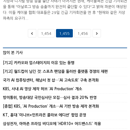
지상파 디지털 방송 송출 중단 사태가 이어지는 현재, 케이블측은 긴급 기자회견
을 통해 "아날로그 방송 송출까지 완전히 중단할 수 있다"고 밝혀 파문이 예상된
다. 이들 케이블 협회 대표들은 29일 긴급 기자회견을 연 후 "현재와 같은 지상
파측의 요구가...
1,454
1,455
1,456
많이 본 기사
[기고] 카카오와 업스테이지의 이유 있는 동맹
[기고] 월드컵이 남긴 것: 스포츠 팬덤을 둘러싼 플랫폼 경쟁의 재편
국가 AI 컴퓨팅센터, 해남서 첫 삽…‘AI 고속도로’ 구축 본격화
KBS, 사내 AI 영상 제작 허브 ‘AI Production’ 개소
방미통위, 방송대상 국민심사단 모집…심사 결과 20% 반영
[종합] KBS, ‘AI Production’ 개소…AI 기반 방송 제작 본격화
KT, 홍대 ‘미니브×민트라온 콜라보 에디션’ 팝업 운영
삼성전자, 아마존 프라임 비디오에 ‘HDR10+ 어드밴스드’ 적용