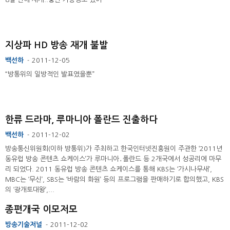
지상파 HD 방송 재개 불발
백선하
2011-12-05
-
“방통위의 일방적인 발표였을뿐”
한류 드라마, 루마니아 폴란드 진출하다
백선하
2011-12-02
-
방송통신위원회(이하 방통위)가 주최하고 한국인터넷진흥원이 주관한 ‘2011년
동유럽 방송 콘텐츠 쇼케이스’가 루마니아․폴란드 등 2개국에서 성공리에 마무
리 되었다. 2011 동유럽 방송 콘텐츠 쇼케이스를 통해 KBS는 ‘가시나무새’,
MBC는 ‘무신’, SBS는 ‘바람의 화원’ 등의 프로그램을 판매하기로 합의했고, KBS
의 ‘광개토대왕’,...
종편개국 이모저모
방송기술저널
2011-12-02
-