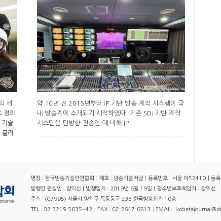
존의 네
약 10년 전 2015년부터 IP 기반 방송 제작 시스템이 국
 정의
내 방송계에 소개되기 시작하였다. 기존 SDI 기반 제작
 기술
시스템은 단방향 전송인 데 비해 IP...
을 불러
명칭 : 한국방송기술인연합회｜제호 : 방송기술저널｜등록번호 : 서울 아52410｜등록일자
발행인·편집인 : 장익선｜발행일자 : 2019년 6월 19일｜청소년보호책임자 : 장익선
주소 : (07995) 서울시 양천구 목동동로 233 한국방송회관 10층
TEL : 02-3219-5635~42｜FAX : 02-2647-6813｜EMAIL : kobetajournal@