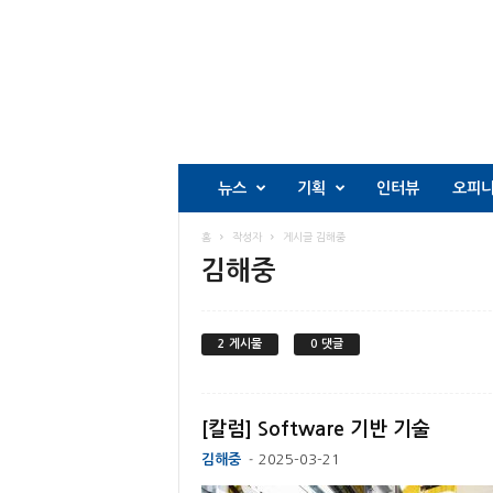
뉴스
기획
인터뷰
오피
홈
작성자
게시글 김해중
김해중
2 게시물
0 댓글
[칼럼] Software 기반 기술
김해중
2025-03-21
-