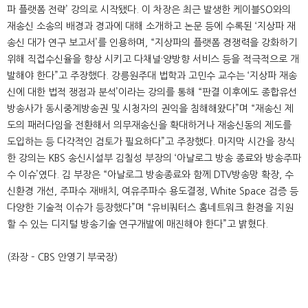
파 플랫폼 전략’ 강의로 시작됐다. 이 차장은 최근 발생한 케이블SO와의
재송신 소송의 배경과 경과에 대해 소개하고 논문 등에 수록된 ‘지상파 재
송신 대가 연구 보고서’를 인용하며, “지상파의 플랫폼 경쟁력을 강화하기
위해 직접수신율을 향상 시키고 다채널·양방향 서비스 등을 적극적으로 개
발해야 한다”고 주장했다. 강릉원주대 법학과 고민수 교수는 ‘지상파 재송
신에 대한 법적 쟁점과 분석’이라는 강의를 통해 “판결 이후에도 종합유선
방송사가 동시중계방송권 및 시청자의 권익을 침해해왔다”며 “재송신 제
도의 패러다임을 전환해서 의무재송신을 확대하거나 재송신동의 제도를
도입하는 등 다각적인 검토가 필요하다”고 주장했다. 마지막 시간을 장식
한 강의는 KBS 송신시설부 김칠성 부장의 ‘아날로그 방송 종료와 방송주파
수 이슈’였다. 김 부장은 “아날로그 방송종료와 함께 DTV방송망 확장, 수
신환경 개선, 주파수 재배치, 여유주파수 용도결정, White Space 검증 등
다양한 기술적 이슈가 등장했다”며 “유비쿼터스 홈네트워크 환경을 지원
할 수 있는 디지털 방송기술 연구개발에 매진해야 한다”고 밝혔다.
(좌장 – CBS 안영기 부국장)