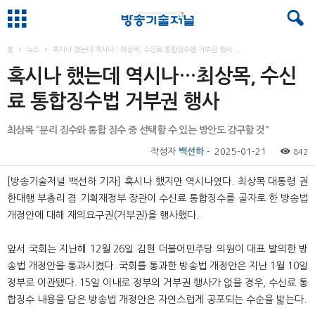
홈
뉴스
혹시나 했는데 역시나…최상목, 수신료 통합징수법 거부권 행사 ...
혹시나 했는데 역시나…최상목, 수신
료 통합징수법 거부권 행사
최상목 “분리 징수와 통합 징수 중 선택할 수 있는 방안도 강구할 것”
작성자
백선하
-
2025-01-21
842
[방송기술저널 백선하 기자] 혹시나 했지만 역시나였다. 최상목 대통령 권
한대행 부총리 겸 기획재정부 장관이 수신료 통합징수를 골자로 한 방송법
개정안에 대해 재의요구권(거부권)을 행사했다.
앞서 국회는 지난해 12월 26일 김현 더불어민주당 의원이 대표 발의한 방
송법 개정안을 통과시켰다. 국회를 통과한 방송법 개정안은 지난 1월 10일
정부로 이관됐다. 15일 이내로 정부의 거부권 행사가 없을 경우, 수신료 통
합징수 내용을 담은 방송법 개정안은 자연스럽게 공포되는 수순을 밟는다.