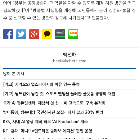
이어 “정부는 공영방송이 그 역할을 다할 수 있도록 재정 지원 방안을 적극
검토하겠다”며 “방송법 시행령을 개정해 국민들께서 분리 징수와 통합 징
수 중 선택할 수 있는 방안도 강구해 나가겠다”고 덧붙였다.
백선하
baek@kobeta.com
많이 본 기사
[기고] 카카오와 업스테이지의 이유 있는 동맹
[기고] 월드컵이 남긴 것: 스포츠 팬덤을 둘러싼 플랫폼 경쟁의 재편
국가 AI 컴퓨팅센터, 해남서 첫 삽…‘AI 고속도로’ 구축 본격화
방미통위, 방송대상 국민심사단 모집…심사 결과 20% 반영
KBS, 사내 AI 영상 제작 허브 ‘AI Production’ 개소
KT, 홍대 ‘미니브×민트라온 콜라보 에디션’ 팝업 운영