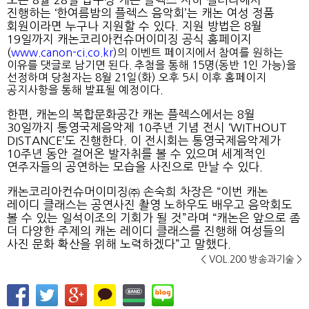
오는 8월 28일 압구정 캐논 플렉스 지하 갤러리에서
진행하는 ‘한여름밤의 플렉스 음악회’는 캐논 여성 정품
회원이라면 누구나 지원할 수 있다. 지원 방법은 8월
19일까지 캐논코리아컨슈머이미징 공식 홈페이지
(
www.canon-ci.co.kr
)
의 이벤트 페이지에서 참여를 원하는
이유를 댓글로 남기면 된다. 추첨을 통해 15명(동반 1인 가능)을
선정하며 당첨자는 8월 21일(화) 오후 5시 이후 홈페이지
공지사항을 통해 발표될 예정이다.
한편, 캐논의 복합문화공간 캐논 플렉스에서는 8월
30일까지 통영국제음악제 10주년 기념 전시 ‘WITHOUT
DISTANCE’도 진행한다. 이 전시회는 통영국제음악제가
10주년 동안 걸어온 발자취를 볼 수 있으며 세계적인
연주자들의 공연하는 모습을 사진으로 만날 수 있다.
캐논코리아컨슈머이미징㈜ 손숙희 차장은 “이번 캐논
레이디 클래스는 공연사진 촬영 노하우도 배우고 음악회도
볼 수 있는 일석이조의 기회가 될 것”라며 “캐논은 앞으로 좀
더 다양한 주제의 캐논 레이디 클래스를 진행해 여성들의
사진 문화 확산을 위해 노력하겠다”고 말했다.
< VOL.200 방송과기술 >