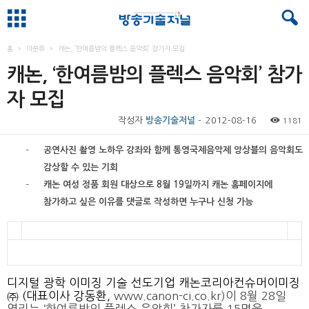
홈
미분류
캐논, ‘한여름밤의 플렉스 음악회’ 참가자 모집
캐논, ‘한여름밤의 플렉스 음악회’ 참가
자 모집
작성자
방송기술저널
-
2012-08-16
1181
–
공연사진 촬영 노하우 강좌와 함께 통영국제음악제 앙상블의 음악회도
감상할 수 있는 기회
–
캐논 여성 정품 회원 대상으로
8월 19일까지 캐논 홈페이지에
참가하고 싶은 이유를 댓글로 작성하면 누구나 신청 가능
디지털 광학 이미징 기술 선도기업 캐논코리아컨슈머이미징
㈜ (대표이사 강동환,
www.canon-ci.co.kr)이 8월 28일