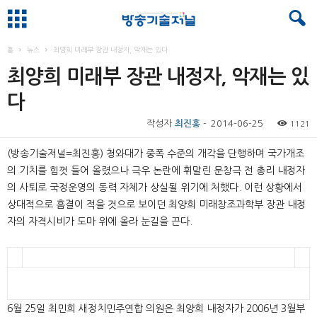
홈
뉴스
최양희 미래부 장관 내정자, 악재는 있다
최양희 미래부 장관 내정자, 악재는 있
다
작성자
최진홍
-
2014-06-25
1121
(방송기술저널=최진홍) 청와대가 중폭 수준의 개각을 단행하며 국가개조
의 기치를 힘껏 들어 올렸으나 극우 논란에 휘말린 문창극 전 총리 내정자
의 사퇴로 국정운영의 동력 자체가 상실될 위기에 처했다. 이런 상황에서
상대적으로 흠결이 적을 것으로 보이던 최양희 미래창조과학부 장관 내정
자의 자격시비가 도마 위에 올라 눈길을 끈다.
6월 25일 최민희 새정치민주연합 의원은 최양희 내정자가 2006년 3월부