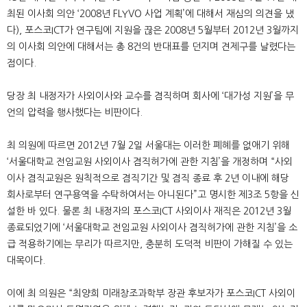
최된 이사회 의안 ‘2008년 FLYVO 사업 계획’에 대해서 재심의 의견을 냈
다), 포스코ICT가 연구팀에 지원을 끊은 2008년 5월부터 2012년 3월까지
의 이사회 의안에 대해서는 총 8건의 반대표를 던지며 견제구를 날렸다는
점이다.
당장 최 내정자가 사외이사와 교수를 겸직하며 회사에 ‘대가성 지원’을 무
언의 압력을 행사했다는 비판이다.
최 의원에 따르면 2012년 7월 2일 서울대는 이러한 폐혜를 없애기 위해
‘서울대학교 전임교원 사외이사 겸직허가에 관한 지침’을 개정하며 “사외
이사 겸직교원은 원칙적으로 겸직기간 및 겸직 종료 후 2년 이내에 해당
회사로부터 연구용역을 수탁하여서는 아니된다”고 명시한 제3조 5항을 신
설한 바 있다. 물론 최 내정자의 포스코ICT 사외이사 재직은 2012년 3월
종료되었기에 ‘서울대학교 전임교원 사외이사 겸직허가에 관한 지침’을 소
급 적용하기에는 무리가 따르지만, 충분히 도덕적 비판이 가해질 수 있는
대목이다.
이에 최 의원은 “최양희 미래창조과학부 장관 후보자가 포스코ICT 사외이