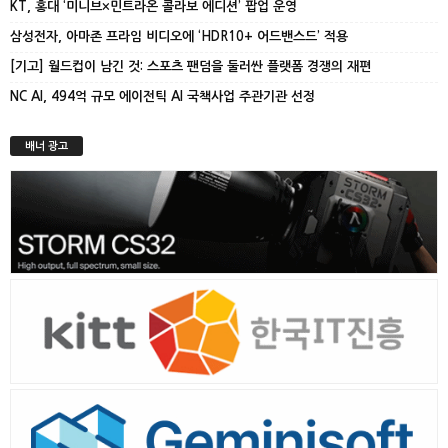
KT, 홍대 ‘미니브×민트라온 콜라보 에디션’ 팝업 운영
삼성전자, 아마존 프라임 비디오에 ‘HDR10+ 어드밴스드’ 적용
[기고] 월드컵이 남긴 것: 스포츠 팬덤을 둘러싼 플랫폼 경쟁의 재편
NC AI, 494억 규모 에이전틱 AI 국책사업 주관기관 선정
배너 광고