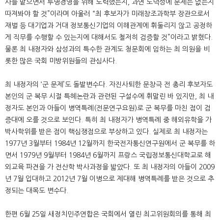
사를 맡으면서 투명경영을 위해 노력했는지, 과연 도덕성에 문제는 없는지
따져봐야 할 것”이라며 아울러 “최 후보자가 미래창조과학부 장관으로서
재벌 등 대기업과 거대 정보통신기업의 이해관계에 휘둘리지 않고 공정하
게 직무를 수행할 수 있는지에 대해서도 철저히 검증할 것”이라고 밝혔다.
물론 최 내정자와 삼성과의 특수한 관계도 청문회에 임하는 최 의원을 비
롯한 많은 국회 미방위원들의 관심사다.
최 내정자의 ‘군 문제’도 돌발변수다. 자진사퇴한 문창극 전 총리 후보자도
본인의 군 복무 시절 특혜논란과 관련된 구설수에 휘말린 바 있지만, 최 내
정자도 본인과 아들이 병역특례(전문연구요원)로 군 복무를 마친 점이 검
증대에 오를 것으로 보인다. 특히 최 내정자가 병역특례 중 해외유학을 가
박사학위를 받은 점이 핵심쟁점으로 부상하고 있다. 실제로 최 내정자는
1977년 3월부터 1984년 12월까지 한국전자통신연구원에서 군 복무를 하
면서 1979년 9월부터 1984년 6월까지 프랑스 국립정보통신대학교로 해
외교육 파견을 가 전산학 박사과정을 밟았다. 또 최 내정자의 아들이 2009
년 7월 입대하고 2012년 7월 이병으로 제대해 병역특례를 받은 것으로 추
정되는 대목도 변수다.
한편 6월 25일 새정치민주연합은 국회에서 열린 최고위원회의를 통해 최